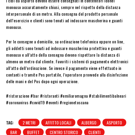
I cibi da asporto devono essere consegnati in contenitori idonei
monouso accuratamente chiusi, sempre nel rispetto della distanza
interpersonale di un metro. Alla consegna del prodotto personale
dell’esercizio e clienti sono tenuti ad indossare mascherina e guanti
monouso.
Per le consegne a domicilio, su ordinazione telefonica oppure on line,
gli addetti sono tenuti ad indossare mascherina protettiva e guanti
monouso e all’atto della consegna devono rispettare la distanza di
almeno un metro dal cliente. Favoriti i sistemi di pagamento elettronici
all’atto dell’ordinazione. Se invece il pagamento viene effettuato in
contanti o tramite Pos portatile, l’operatore provvede alla disinfezione
delle mani e del Pos dopo ogni operazione.
#ristorazione #bar #ristoranti #emiliaromagna #stabilimentibalneari
#coronavirus #covid19 #eventi #regionetoscana
TAG:
2 METRI
AFFITTO LOCALI
ALBERGO
ASPORTO
BAR
BUFFET
CENTRO STORICO
CLIENTI