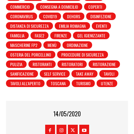
COMMERCIO
CONSEGNA A DOMICILIO
COPERTI
CORONAVIRUS
COVID19
DEHORS
DISINFEZIONE
DISTANZA DI SICUREZZA
EMILIA ROMAGNA
EVENTI
FAMIGLIA
FASE2
FIRENZE
GEL IGIENIZZANTE
MASCHERINE FP2
MENÙ
ORDINAZIONE
OSTERIA DEL PORCELLINO
PROCEDURE DI SICUREZZA
PULIZIA
RISTORANTI
RISTORATORI
RISTORAZIONE
SANIFICAZIONE
SELF SERVICE
TAKE AWAY
TAVOLI
TAVOLI ALL'APERTO
TOSCANA
TURISMO
UTENZE
14/05/2020