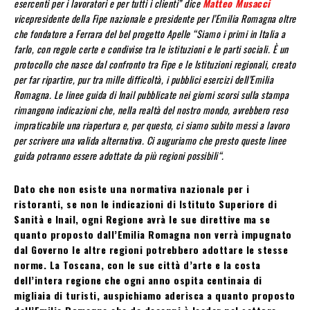
esercenti per i lavoratori e per tutti i clienti” dice
Matteo Musacci
vicepresidente della Fipe nazionale e presidente per l’Emilia Romagna oltre
che fondatore a Ferrara del bel progetto Apelle “Siamo i primi in Italia a
farlo, con regole certe e condivise tra le istituzioni e le parti sociali. È un
protocollo che nasce dal confronto tra Fipe e le Istituzioni regionali, creato
per far ripartire, pur tra mille difficoltà, i pubblici esercizi dell’Emilia
Romagna. Le linee guida di Inail pubblicate nei giorni scorsi sulla stampa
rimangono indicazioni che, nella realtà del nostro mondo, avrebbero reso
impraticabile una riapertura e, per questo, ci siamo subito messi a lavoro
per scrivere una valida alternativa. Ci auguriamo che presto queste linee
guida potranno essere adottate da più regioni possibili“.
Dato che non esiste una normativa nazionale per i
ristoranti, se non le indicazioni di Istituto Superiore di
Sanità e Inail, ogni Regione avrà le sue direttive ma se
quanto proposto dall’Emilia Romagna non verrà impugnato
dal Governo le altre regioni potrebbero adottare le stesse
norme. La Toscana, con le sue città d’arte e la costa
dell’intera regione che ogni anno ospita centinaia di
migliaia di turisti, auspichiamo aderisca a quanto proposto