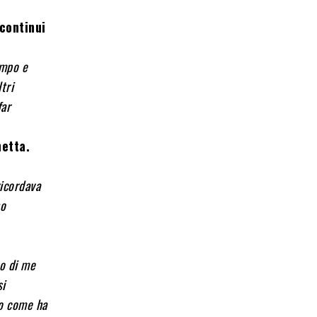
 continui
ampo e
tri
far
hetta.
ricordava
ho
mo di me
si
io come ha