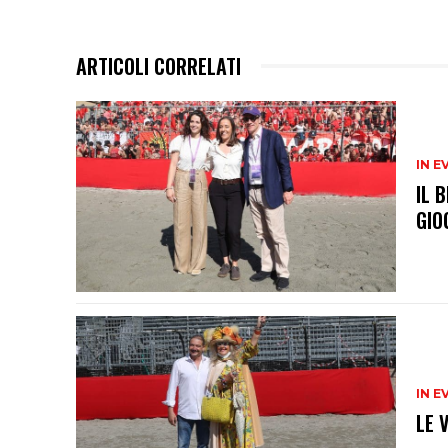
ARTICOLI CORRELATI
IN E
IL 
GIO
IN E
LE 