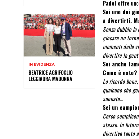
Padel
offre uno
Sei uno dei gi
a divertirti. M
Senza dubbio la 
giocare un torne
momenti della vi
divertire la gen
Sei anche famo
IN EVIDENZA
Come è nato? R
BEATRICE AGRIFOGLIO
LEGGIADRA MADONNA
Lo ricordo bene,
qualcuno che gonf
suonata…
Sei un campion
Cerco sempliceme
stesso. In futur
divertiva tanto 