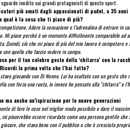
 sguardo inedito sui grandi protagonisti di questo sport.
ocatori più amati dagli appassionati di padel, a 35 anni
a qual è la cosa che ti piace di più?
competizione. Adoro la sensazione e l’adrenalina di entrare in c
o. Mi piace perché è un momento difficilmente comparabile ad al
ta. Quindi, ciò che mi piace di più del mio lavoro è competere e 
te con quello che faccio vedere in campo.
so per il tuo celebre gesto della ‘chitarra’ con la racc
icordi la prima volta che l’hai fatto?
 stavo giocando con Di Nenno. Lui ha esultato con un gesto che 
ia con forza una ruota, io invece ho pensato alla “chitarra” e l’
e ma anche un’ispirazione per le nuove generazioni
nte di fare le cose nel miglior modo possibile e dare il massi
o, mi piacerebbe essere ricordato come una persona gentile che 
a giocare, che stava bene con il pubblico e che è cresciuta propr