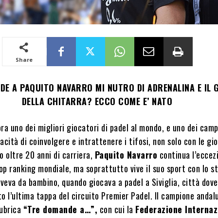
Share
DE A PAQUITO NAVARRO MI NUTRO DI ADRENALINA E IL 
DELLA CHITARRA? ECCO COME E’ NATO
ra uno dei migliori giocatori di padel al mondo, e uno dei camp
acità di coinvolgere e intrattenere i tifosi, non solo con le gi
o oltre 20 anni di carriera,
Paquito Navarro
continua l’eccez
p ranking mondiale, ma soprattutto vive il suo sport con lo s
veva da bambino, quando giocava a padel a Siviglia, città dove
o l’ultima tappa del circuito Premier Padel. Il campione andalu
rubrica
“Tre domande a…”,
con cui la
Federazione Internaz