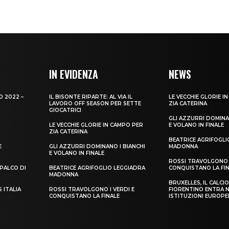
IN EVIDENZA
NEWS
O 2022 –
IL BISONTE RIPARTE: AL VIA IL
LE VECCHIE GLORIE I
LAVORO OFF SEASON PER SETTE
ZIA CATERINA
GIOCATRICI
GLI AZZURRI DOMINA
X
LE VECCHIE GLORIE IN CAMPO PER
E VOLANO IN FINALE
ZIA CATERINA
BEATRICE AGRIFOGLI
E
GLI AZZURRI DOMINANO I BIANCHI
MADONNA
E VOLANO IN FINALE
ROSSI TRAVOLGONO I
 PALCO DI
BEATRICE AGRIFOGLIO LEGGIADRA
CONQUISTANO LA FI
MADONNA
BRUXELLES, IL CALCI
 ITALIA
ROSSI TRAVOLGONO I VERDI E
FIORENTINO ENTRA N
CONQUISTANO LA FINALE
ISTITUZIONI EUROPE