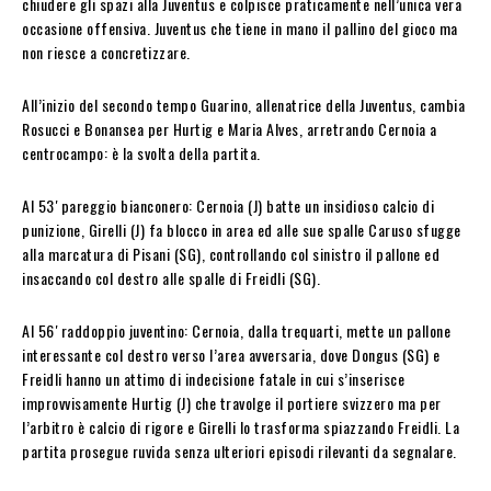
chiudere gli spazi alla Juventus e colpisce praticamente nell’unica vera
occasione offensiva. Juventus che tiene in mano il pallino del gioco ma
non riesce a concretizzare.
All’inizio del secondo tempo Guarino, allenatrice della Juventus, cambia
Rosucci e Bonansea per Hurtig e Maria Alves, arretrando Cernoia a
centrocampo: è la svolta della partita.
Al 53′ pareggio bianconero: Cernoia (J) batte un insidioso calcio di
punizione, Girelli (J) fa blocco in area ed alle sue spalle Caruso sfugge
alla marcatura di Pisani (SG), controllando col sinistro il pallone ed
insaccando col destro alle spalle di Freidli (SG).
Al 56′ raddoppio juventino: Cernoia, dalla trequarti, mette un pallone
interessante col destro verso l’area avversaria, dove Dongus (SG) e
Freidli hanno un attimo di indecisione fatale in cui s’inserisce
improvvisamente Hurtig (J) che travolge il portiere svizzero ma per
l’arbitro è calcio di rigore e Girelli lo trasforma spiazzando Freidli. La
partita prosegue ruvida senza ulteriori episodi rilevanti da segnalare.