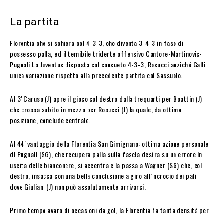
La partita
Florentia che si schiera col 4-3-3, che diventa 3-4-3 in fase di
possesso palla, ed il temibile tridente offensivo Cantore-Martinovic-
Pugnali.La Juventus disposta col consueto 4-3-3, Rosucci anziché Galli
unica variazione rispetto alla precedente partita col Sassuolo.
Al 3′ Caruso (J) apre il gioco col destro dalla trequarti per Boattin (J)
che crossa subito in mezzo per Rosucci (J) la quale, da ottima
posizione, conclude centrale.
Al 44′ vantaggio della Florentia San Gimignano: ottima azione personale
di Pugnali (SG), che recupera palla sulla fascia destra su un errore in
uscita delle bianconere, si accentra e la passa a Wagner (SG) che, col
destro, insacca con una bella conclusione a giro all’incrocio dei pali
dove Giuliani (J) non può assolutamente arrivarci.
Primo tempo avaro di occasioni da gol, la Florentia fa tanta densità per