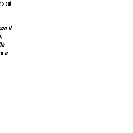
no sui
con il
,
la
to o