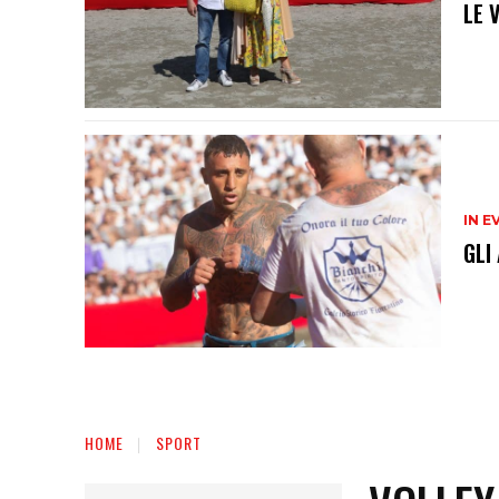
LE 
IN E
GLI