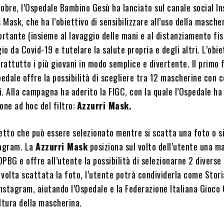
tobre, l’Ospedale Bambino Gesù ha lanciato sul canale social I
Mask, che ha l’obiettivo di sensibilizzare all’uso della mascher
ortante (insieme al lavaggio delle mani e al distanziamento fis
io da Covid-19 e tutelare la salute propria e degli altri. L’obie
attutto i più giovani in modo semplice e divertente. Il primo f
pedale offre la possibilità di scegliere tra 12 mascherine con c
. Alla campagna ha aderito la FIGC, con la quale l’Ospedale ha 
one ad hoc del filtro:
Azzurri Mask.
ffetto che può essere selezionato mentre si scatta una foto o s
tagram. La
Azzurri Mask
posiziona sul volto dell’utente una m
PBG e offre all’utente la possibilità di selezionarne 2 divers
volta scattata la foto, l’utente potrà condividerla come Stori
Instagram, aiutando l’Ospedale e la Federazione Italiana Gioco 
ltura della mascherina.