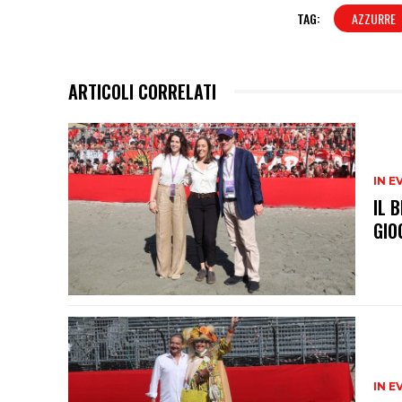
TAG:
AZZURRE
ARTICOLI CORRELATI
IN E
IL 
GIO
IN E