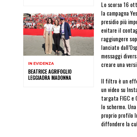
Lo scorso 16 ot
la campagna Yes 
presidio più imp
evitare il contag
raggiungere sopr
lanciato dall’Os
messaggi diversi
creare una versi
IN EVIDENZA
BEATRICE AGRIFOGLIO
LEGGIADRA MADONNA
Il filtro è un e
un video su Ins
targata FIGC e O
lo schermo. Una 
proprio profilo 
diffondere la cu