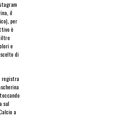
nstagram
ina, il
ico), per
ttivo è
iltro
olori e
scelto di
i registra
ascherina
e toccando
a sul
Calcio a