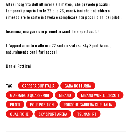
Altra incognita dell ultim’ora è il meteo, che prevede possibili
temporali proprio tra le 22 e le 23, condizioni che potrebbero
rimescolare le carte in tavola e complicare non poco i piani dei piloti.
Insomma, una gara che promette scintille e spettacolo!
L ‘appuntamento è alle ore 22 sintonizzati su Sky Sport Arena,
naturalmente con i fari accesi!
Daniel Rottigni
TAG:
CARRERA CUP ITALIA
GARA NOTTURNA
GIANMARCO QUARESMINI
MISANO
MISANO WORLD CIRCUIT
PILOTI
POLE POSITION
PORSCHE CARRERA CUP ITALIA
QUALIFICHE
SKY SPORT ARENA
TSUNAMI RT