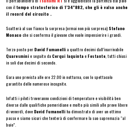
Il portabandiera di
Tsunami RT
si è aggiudicato la partenza dal palo
con il
tempo stratosferico di 1’34”882, che gli è valso anche
il record del circuito .
Scatterà al suo fianco la sorpresa (ormai non più sorpresa)
Stefano
Monaco
che si conferma il giovane che vuole impensierire i grandi.
Terzo posto per
David Fumanelli
a quattro decimi dall’inarrivabile
Quaresmini
e seguito da
Cerqui Iaquinta
e
Festante
, tutti chiusi
in soli due decimi di secondo.
Gara uno prevista alle ore 22.00 in notturna, con lo spettacolo
garantito delle numerose incognite.
Infatti i piloti troveranno condizioni di temperature e visibilità ben
diverse dalle qualifiche pomeridiane e molto più simili alle prove libere
di venerdì, dove
David Fumanelli
ha dimostrato di aver un ottimo
passo e siamo sicuri che tenterà di confermare la suo supremazia “al
buio”.