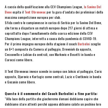
A caccia della qualificazione alla CEV Champions League,
la Savino Del
Bene
ospita il
Tent Obrenovac
per la gara d’andata dei preliminari della
massima competizione europea per club.
Sfida contro le campionesse in carica di Serbia per la Savino Del Bene,
che torna a disputare un match europeo dopo 217 giorni di attesa e
soprattutto dopo l’annullamento della scorsa edizione della CEV
Champions League, interrotta a causa della pandemia di COVID-19.
Per il primo impegno europeo della stagione il coach
Barbolini
sceglie
un 6+1 composto da Camera al palleggio, Drewniok da opposto,
Cecconello e Lubian da centrali, con Markovic e Bosetti in banda e
Carocci come libero.
Il Tent Obrenovac invece scende in campo con Jaksic al palleggio, Caric
opposto, Djurovic e Kurtagic come centrali, Lazic e Cvetkovic in banda
e Gocanin come libero.
Questo è il commento del Coach Barbolini a fine partita:
“Alla luce della partita che giocheremo domani dobbiamo capire che
dobbiamo stare attenti perché appena abbiamo calato un pochino loro