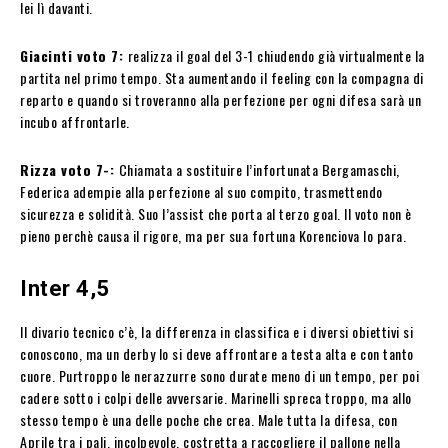
lei lì davanti.
Giacinti voto 7:
realizza il goal del 3-1 chiudendo già virtualmente la
partita nel primo tempo. Sta aumentando il feeling con la compagna di
reparto e quando si troveranno alla perfezione per ogni difesa sarà un
incubo affrontarle.
Rizza voto 7-:
Chiamata a sostituire l’infortunata Bergamaschi,
Federica adempie alla perfezione al suo compito, trasmettendo
sicurezza e solidità. Suo l’assist che porta al terzo goal. Il voto non è
pieno perchè causa il rigore, ma per sua fortuna Korenciova lo para.
Inter 4,5
Il divario tecnico c’è, la differenza in classifica e i diversi obiettivi si
conoscono, ma un derby lo si deve affrontare a testa alta e con tanto
cuore. Purtroppo le nerazzurre sono durate meno di un tempo, per poi
cadere sotto i colpi delle avversarie. Marinelli spreca troppo, ma allo
stesso tempo è una delle poche che crea. Male tutta la difesa, con
Aprile tra i pali, incolpevole, costretta a raccogliere il pallone nella