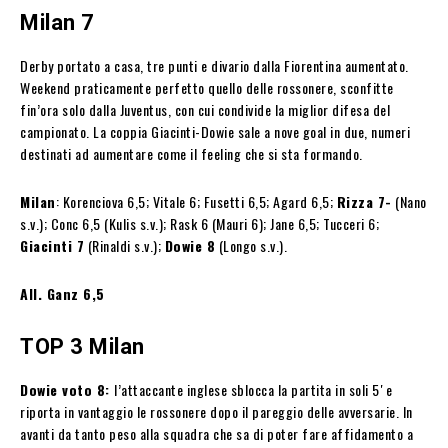
Milan 7
Derby portato a casa, tre punti e divario dalla Fiorentina aumentato.
Weekend praticamente perfetto quello delle rossonere, sconfitte
fin’ora solo dalla Juventus, con cui condivide la miglior difesa del
campionato. La coppia Giacinti-Dowie sale a nove goal in due, numeri
destinati ad aumentare come il feeling che si sta formando.
Milan
: Korenciova 6,5; Vitale 6; Fusetti 6,5; Agard 6,5;
Rizza 7-
(Nano
s.v.); Conc 6,5 (Kulis s.v.); Rask 6 (Mauri 6); Jane 6,5; Tucceri 6;
Giacinti 7
(Rinaldi s.v.);
Dowie 8
(Longo s.v.).
All. Ganz 6,5
TOP 3 Milan
Dowie voto 8:
l’attaccante inglese sblocca la partita in soli 5′ e
riporta in vantaggio le rossonere dopo il pareggio delle avversarie. In
avanti da tanto peso alla squadra che sa di poter fare affidamento a