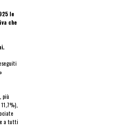
925 le
siva che
ni.
eseguiti
4%
, più
 11,7%),
ociate
e a tutti