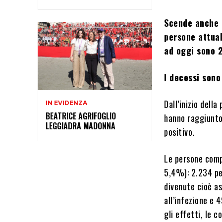
Scende anche i
persone attual
ad oggi sono 2
I decessi son
Dall’inizio dell
IN EVIDENZA
BEATRICE AGRIFOGLIO
hanno raggiunt
LEGGIADRA MADONNA
positivo.
Le persone compl
5,4%): 2.234 pe
divenute cioè a
all’infezione e 
gli effetti, le 