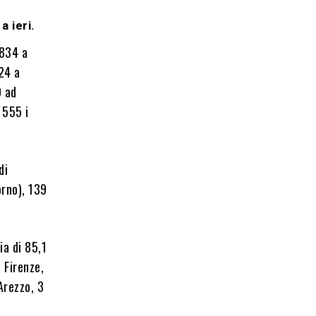
a ieri.
.834 a
024 a
9 ad
 555 i
di
orno), 139
a di 85,1
 Firenze,
Arezzo, 3