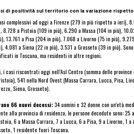
si di positività sul territorio con la variazione rispetto 
si complessivi ad oggi a Firenze (279 in più rispetto a ieri), 8
), 8.728 a Pistoia (109 in più), 6.290 a Massa (104 in più), 10.
ù), 13.761 a Pisa (204 in più), 7.068 a Livorno (75 in più), 9.27
ù), 4.081 a Siena (22 in più), 3.531 a Grosseto (39 in più). Sono
ificati in Toscana, ma residenti in altre regioni.
, i casi riscontrati oggi nell’Asl Centro (somma delle province 
Pistoia), 541 nella Nord Ovest (Massa Carrara, Lucca, Pisa, Liv
rezzo, Siena, Grosseto).
rano 66 nuovi decessi:
34 uomini e 32 donne con un’età medi
nte alla provincia di residenza, le persone decedute sono: 25 a
istoia, 6 a Massa Carrara, 7 a Lucca, 6 a Pisa, 9 a Livorno, 1 a 
sseto, 1 residente fuori Toscana.