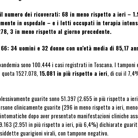
l numero dei ricoverati: 68 in meno rispetto a ieri – 1.
mente in ospedale – e i letti occupati in terapia inten
78, 3 in meno rispetto al giorno precedente.
o
66: 34 uomini e 32 donne con un’età media di 85,17 an
a pandemia sono 100.444 i casi registrati in Toscana. I tamponi 
o quota 1527.078,
15.081 in più rispetto a ieri
, di cui il 7,
essivamente guarite sono 51.397 (2.655 in più rispetto a ieri
rsone clinicamente guarite (296 in meno rispetto a ieri, meno
sintomatiche dopo aver presentato manifestazioni cliniche ass
49.163 (2.951 in più rispetto a ieri, più 6,4%) dichiarate guarit
cosiddette guarigioni virali, con tampone negativo.