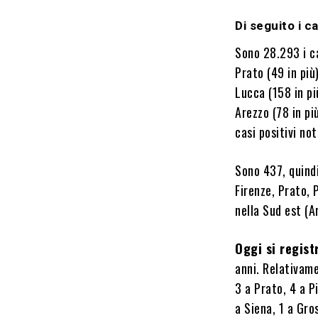
Di seguito i ca
Sono 28.293 i ca
Prato (49 in più
Lucca (158 in pi
Arezzo (78 in pi
casi positivi not
Sono 437, quindi
Firenze, Prato, 
nella Sud est (A
Oggi si regist
anni. Relativame
3 a Prato, 4 a P
a Siena, 1 a Gro