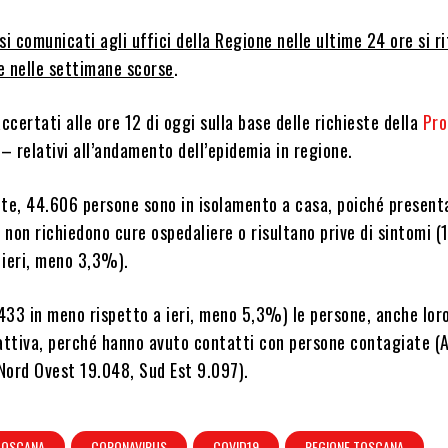
si comunicati agli uffici della Regione nelle ultime 24 ore si r
e nelle settimane scorse
.
accertati alle ore 12 di oggi sulla base delle richieste della
Pro
– relativi all’andamento dell’epidemia in regione.
e, 44.606 persone sono in isolamento a casa, poiché present
e non richiedono cure ospedaliere o risultano prive di sintomi (
 ieri, meno 3,3%).
33 in meno rispetto a ieri, meno 5,3%) le persone, anche loro
 attiva, perché hanno avuto contatti con persone contagiate (A
Nord Ovest 19.048, Sud Est 9.097).
TOSCANA
CORONAVIRUS
COVID19
REGIONE TOSCANA