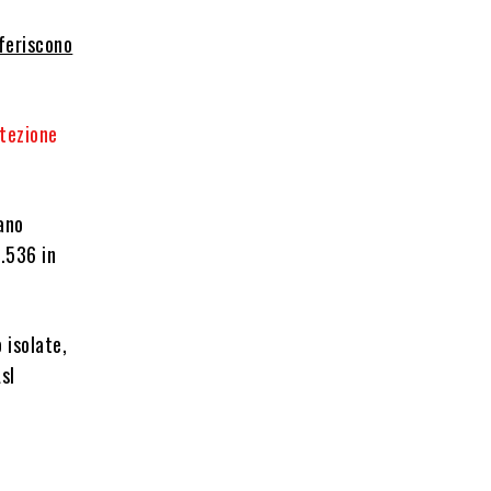
iferiscono
tezione
ano
1.536 in
 isolate,
sl