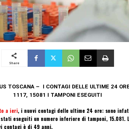
Share
US TOSCANA – I CONTAGI DELLE ULTIME 24 OR
1117, 15081 I TAMPONI ESEGUITI
to a ieri
, i nuovi contagi delle ultime 24 ore: sono infat
stati eseguiti un numero inferiore di tamponi, 15.081.
vi contagi è di
49 anni.