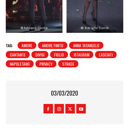
©Adriano Conte
© Adriano Conte
TAG:
AMORE
AMORE FINITO
ANNA TATANGELO
CANTANTE
DIVISI
FIGLIO
ISTAGRAM
LASCIATI
NAPOLETANO
PRIVACY
STRADE
03/03/2020