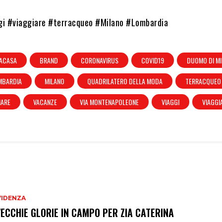
gi #viaggiare #terracqueo #Milano #Lombardia
ACASA
BRAND
CORONAVIRUS
COVID19
DUOMO DI M
MBARDIA
MILANO
QUADRILATERO DELLA MODA
TERRACQUEO
IARE
VACANZE
VIA MONTENAPOLEONE
VIAGGI
VIAGGI
VIDENZA
VECCHIE GLORIE IN CAMPO PER ZIA CATERINA