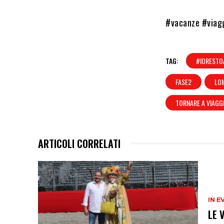
#vacanze #viag
TAG:
#IORESTO
FASE2
LO
TORNARE A VIAGG
ARTICOLI CORRELATI
IN E
LE 