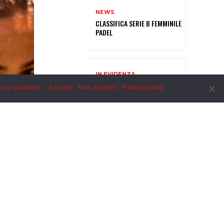
k sul pulsante.
Accetto
Non accetto
Privacy policy