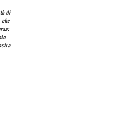
tà di
ò che
rsa:
sto
ostra