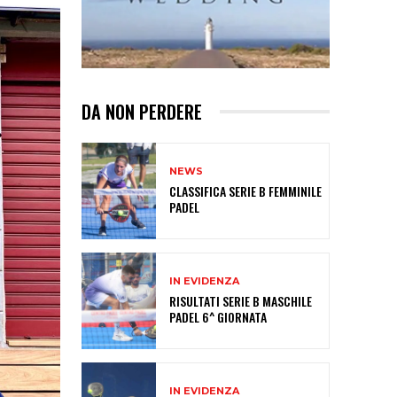
DA NON PERDERE
NEWS
CLASSIFICA SERIE B FEMMINILE
PADEL
IN EVIDENZA
RISULTATI SERIE B MASCHILE
PADEL 6^ GIORNATA
IN EVIDENZA