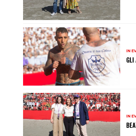
IN E
GLI
IN E
BEA