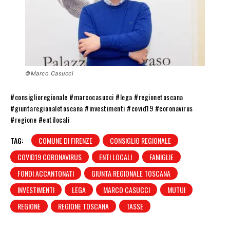
©Marco Casucci
#consiglioregionale #marcocasucci #lega #regionetoscana
#giuntaregionaletoscana #investimenti #covid19 #coronavirus
#regione #entilocali
TAG:
COMUNE DI FIRENZE
CONSIGLIO REGIONALE
COVID19 CORONAVIRUS
ENTI LOCALI
FAMIGLIE
FONDI ACCANTONATI
GIUNTA REGIONALE TOSCANA
INVESTIMENTI
LEGA
MARCO CASUCCI
MUTUI
REGIONE
REGIONE TOSCANA
TASSE