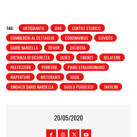
TAG:
ARTIGIANATO
BAR
CENTRO STORICO
COMMERCIO AL DETTAGLIO
CORONAVIRUS
COVID19
DARIO NARDELLA
DEHOR
DELIBERA
DISTANZA DI SICUREZZA
FASE2
FIRENZE
GELATERIE
PASTICCERIE
PERIFERIE
PIANO STRAORDINARIO
RIAPERTURE
RISTORANTI
SEDIE
SINDACO DARIO NARDELLA
SUOLO PUBBLICO
TAVOLINI
20/05/2020