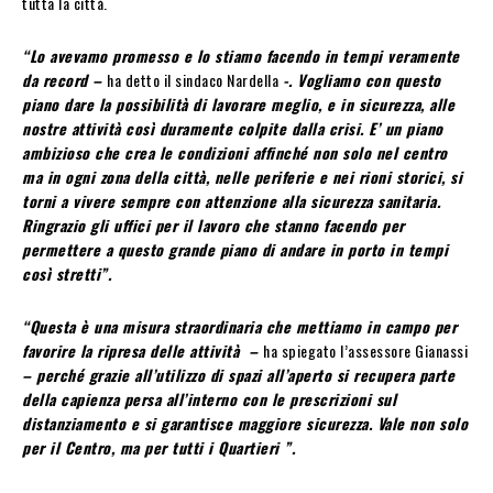
tutta la città.
“Lo avevamo promesso e lo stiamo facendo in tempi veramente
da record –
ha detto il sindaco Nardella
-. Vogliamo con questo
piano dare la possibilità di lavorare meglio, e in sicurezza, alle
nostre attività così duramente colpite dalla crisi. E’ un piano
ambizioso che crea le condizioni affinché non solo nel centro
ma in ogni zona della città, nelle periferie e nei rioni storici, si
torni a vivere sempre con attenzione alla sicurezza sanitaria.
Ringrazio gli uffici per il lavoro che stanno facendo per
permettere a questo grande piano di andare in porto in tempi
così stretti”.
“Questa è una misura straordinaria che mettiamo in campo per
favorire la ripresa delle attività –
ha spiegato l’assessore Gianassi
– perché grazie all’utilizzo di spazi all’aperto si recupera parte
della capienza persa all’interno con le prescrizioni sul
distanziamento e si garantisce maggiore sicurezza. Vale non solo
per il Centro, ma per tutti i Quartieri ”.