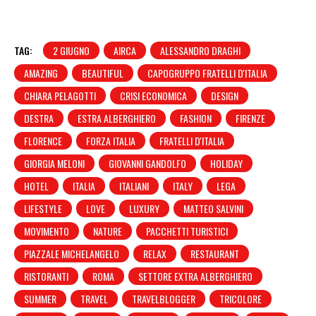
TAG:
2 GIUGNO
AIRCA
ALESSANDRO DRAGHI
AMAZING
BEAUTIFUL
CAPOGRUPPO FRATELLI D'ITALIA
CHIARA PELAGOTTI
CRISI ECONOMICA
DESIGN
DESTRA
ESTRA ALBERGHIERO
FASHION
FIRENZE
FLORENCE
FORZA ITALIA
FRATELLI D'ITALIA
GIORGIA MELONI
GIOVANNI GANDOLFO
HOLIDAY
HOTEL
ITALIA
ITALIANI
ITALY
LEGA
LIFESTYLE
LOVE
LUXURY
MATTEO SALVINI
MOVIMENTO
NATURE
PACCHETTI TURISTICI
PIAZZALE MICHELANGELO
RELAX
RESTAURANT
RISTORANTI
ROMA
SETTORE EXTRA ALBERGHIERO
SUMMER
TRAVEL
TRAVELBLOGGER
TRICOLORE