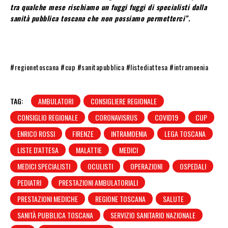
tra qualche mese rischiamo un fuggi fuggi di specialisti dalla
sanità pubblica toscana che non possiamo permetterci”.
#regionetoscana #cup #sanitapubblica #listediattesa #intramoenia
TAG:
AMBULATORI
CONSIGLIERE REGIONALE
CONSIGLIO REGIONALE
CORONAVISRUS
COVID19
CUP
ENRICO ROSSI
FIRENZE
INTRAMOENIA
LEGA TOSCANA
LISTE D'ATTESA
MALATTIE
MEDICI
MEDICI SPECIALISTI
OCULISTI
OPERAZIONI
OSPEDALI
PEDIATRI
PRESTAZIONI AMBULATORIALI
PRESTAZIONI MEDICHE
REGIONE TOSCANA
SALUTE
SANITÀ PUBBLICA TOSCANA
SERVIZIO SANITARIO NAZIONALE