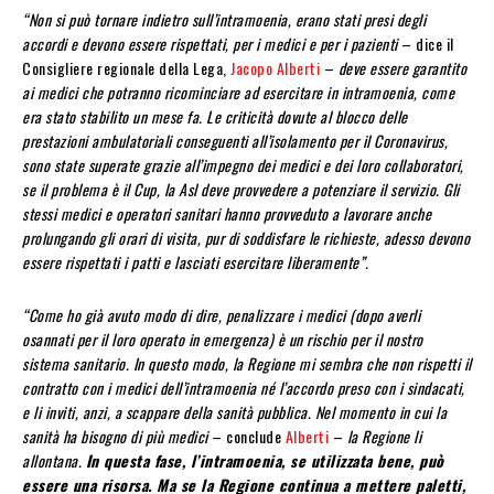
“Non si può tornare indietro sull’intramoenia, erano stati presi degli
accordi e devono essere rispettati, per i medici e per i pazienti
– dice il
Consigliere regionale della Lega,
Jacopo Alberti
–
deve essere garantito
ai medici che potranno ricominciare ad esercitare in intramoenia, come
era stato stabilito un mese fa. Le criticità dovute al blocco delle
prestazioni ambulatoriali conseguenti all’isolamento per il Coronavirus,
sono state superate grazie all’impegno dei medici e dei loro collaboratori,
se il problema è il Cup, la Asl deve provvedere a potenziare il servizio. Gli
stessi medici e operatori sanitari hanno provveduto a lavorare anche
prolungando gli orari di visita, pur di soddisfare le richieste, adesso devono
essere rispettati i patti e lasciati esercitare liberamente”.
“Come ho già avuto modo di dire, penalizzare i medici (dopo averli
osannati per il loro operato in emergenza) è un rischio per il nostro
sistema sanitario. In questo modo, la Regione mi sembra che non rispetti il
contratto con i medici dell’intramoenia né l’accordo preso con i sindacati,
e li inviti, anzi, a scappare della sanità pubblica. Nel momento in cui la
sanità ha bisogno di più medici
– conclude
Alberti
–
la Regione li
allontana.
In questa fase, l’intramoenia, se utilizzata bene, può
essere una risorsa. Ma se la Regione continua a mettere paletti,