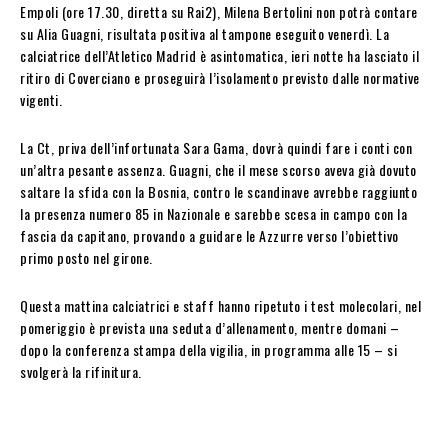
Empoli (ore 17.30, diretta su Rai2), Milena Bertolini non potrà contare
su Alia Guagni, risultata positiva al tampone eseguito venerdì. La
calciatrice dell’Atletico Madrid è asintomatica, ieri notte ha lasciato il
ritiro di Coverciano e proseguirà l’isolamento previsto dalle normative
vigenti.
La Ct, priva dell’infortunata Sara Gama, dovrà quindi fare i conti con
un’altra pesante assenza. Guagni, che il mese scorso aveva già dovuto
saltare la sfida con la Bosnia, contro le scandinave avrebbe raggiunto
la presenza numero 85 in Nazionale e sarebbe scesa in campo con la
fascia da capitano, provando a guidare le Azzurre verso l’obiettivo
primo posto nel girone.
Questa mattina calciatrici e staff hanno ripetuto i test molecolari, nel
pomeriggio è prevista una seduta d’allenamento, mentre domani –
dopo la conferenza stampa della vigilia, in programma alle 15 – si
svolgerà la rifinitura.