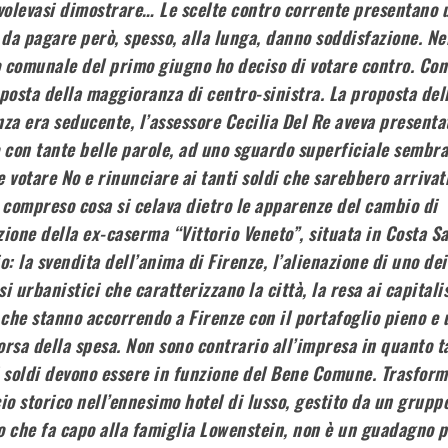
olevasi dimostrare… Le scelte contro corrente presentano 
 da pagare però, spesso, alla lunga, danno soddisfazione. Ne
 comunale del primo giugno ho deciso di votare contro. Con
posta della maggioranza di centro-sinistra. La proposta del
a era seducente, l’assessore Cecilia Del Re aveva presentat
 con tante belle parole, ad uno sguardo superficiale sembr
 votare No e rinunciare ai tanti soldi che sarebbero arrivat
 compreso cosa si celava dietro le apparenze del cambio di
zione della ex-caserma “Vittorio Veneto”, situata in Costa S
o: la svendita dell’anima di Firenze, l’alienazione di uno dei
i urbanistici che caratterizzano la città, la resa ai capitali
 che stanno accorrendo a Firenze con il portafoglio pieno e 
rsa della spesa. Non sono contrario all’impresa in quanto ta
i soldi devono essere in funzione del Bene Comune. Trasfor
cio storico nell’ennesimo hotel di lusso, gestito da un grupp
o che fa capo alla famiglia Lowenstein, non è un guadagno 