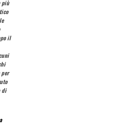
 più
tico
le
o
po il
cuni
chi
o per
vuto
 di
a