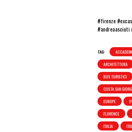
#firenze #excas
#andreaasciuti 
TAG:
ACCADEM
ARCHITETTURA
BUS TURISTICI
COSTA SAN GIORG
EUROPE
E
FLORENCE
ITALIA
ITA