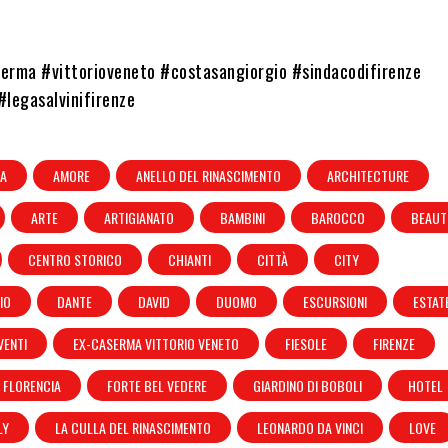
erma #vittorioveneto #costasangiorgio #sindacodifirenze
#legasalvinifirenze
IA
AMORE
ANELLO DEL RINASCIMENTO
ARCHITECTURE
ARTE
ARTIGIANATO
BAMBINI
BAROCCO
BEAUT
CENTRO STORICO
CHIANTI
CITTÀ
CITY
IO
DANTE
DAVID
DUOMO
ESCURSIONI
ESTAT
VENTI
EX-CASERMA VITTORIO VENETO
FIESOLE
FIRENZE
FLORENCIA
FORTE BEL VEDERE
GIARDINO DI BOBOLI
HOTEL
LY
LA CULLA DEL RINASCIMENTO
LEONARDO DA VINCI
LOVE