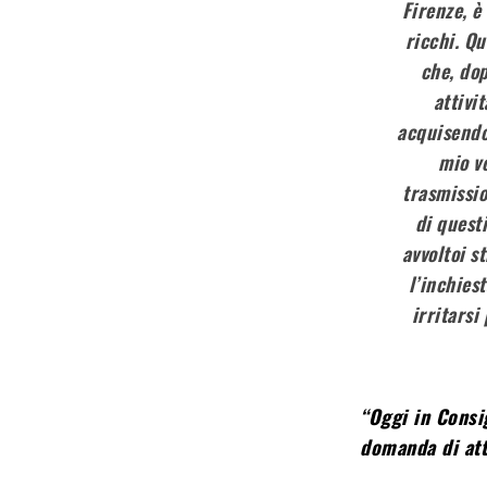
Firenze, è
ricchi. Q
che, dop
attivi
acquisendo,
mio vo
trasmissio
di questi
avvoltoi s
l’inchies
irritarsi
“Oggi in Consi
domanda di att