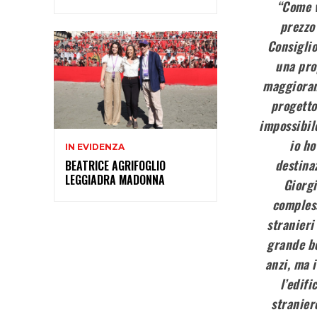
“Come v
prezzo
Consiglio
una pro
maggioranz
progetto
impossibile
io ho
IN EVIDENZA
destina
BEATRICE AGRIFOGLIO
LEGGIADRA MADONNA
Giorgi
compless
stranieri
grande bo
anzi, ma 
l’edifi
stranier