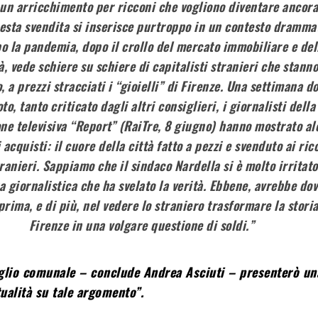
 un arricchimento per ricconi che vogliono diventare ancora
uesta svendita si inserisce purtroppo in un contesto dramma
o la pandemia, dopo il crollo del mercato immobiliare e del
tà, vede schiere su schiere di capitalisti stranieri che stann
 a prezzi stracciati i “gioielli” di Firenze. Una settimana do
to, tanto criticato dagli altri consiglieri, i giornalisti della
ne televisiva “Report” (RaiTre, 8 giugno) hanno mostrato al
 acquisti: il cuore della città fatto a pezzi e svenduto ai ric
tranieri. Sappiamo che il sindaco Nardella si è molto irritat
ta giornalistica che ha svelato la verità. Ebbene, avrebbe do
 prima, e di più, nel vedere lo straniero trasformare la storia
Firenze in una volgare questione di soldi.”
glio comunale – conclude Andrea Asciuti – presenterò un
ualità su tale argomento”.