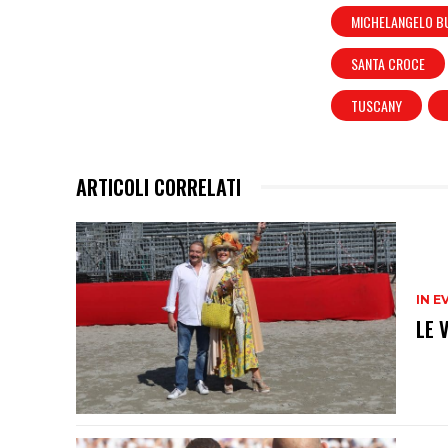
MICHELANGELO B
SANTA CROCE
TUSCANY
ARTICOLI CORRELATI
IN E
LE 