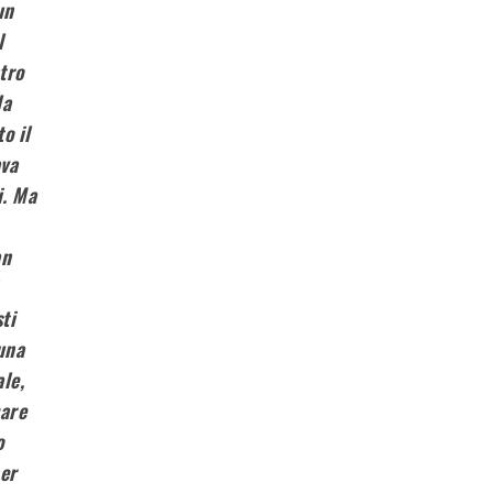
un
l
tro
la
o il
ava
i. Ma
an
sti
una
le,
mare
o
per