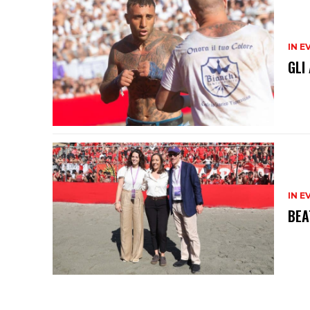
IN E
GLI
IN E
BEA