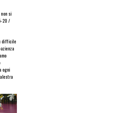
 non si
5-20 /
 difficile
pazienza
iamo
o
a ogni
palestra