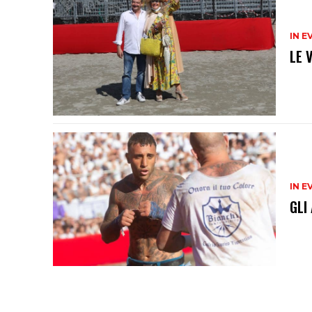
IN E
LE 
IN E
GLI