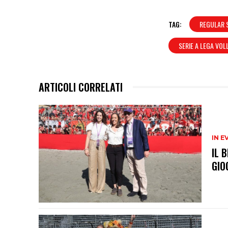
TAG:
REGULAR 
SERIE A LEGA VOL
ARTICOLI CORRELATI
IN E
IL 
GIO