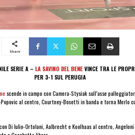
Share
NILE SERIE A –
LA SAVINO DEL BENE
VINCE TRA LE PROPR
PER 3-1 SUL PERUGIA
ene
scende in campo con Camera-Stysiak sull’asse palleggiato
-Popovic al centro, Courtney-Bosetti in banda e torna Merlo 
con Di Iulio-Ortolani, Aalbrecht e Koolhaas al centro, Angeloni
nda e Cecchetto libero.