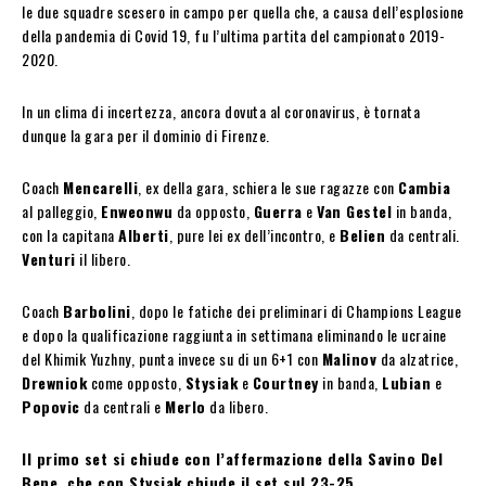
le due squadre scesero in campo per quella che, a causa dell’esplosione
della pandemia di Covid 19, fu l’ultima partita del campionato 2019-
2020.
In un clima di incertezza, ancora dovuta al coronavirus, è tornata
dunque la gara per il dominio di Firenze.
Coach
Mencarelli
, ex della gara, schiera le sue ragazze con
Cambia
al palleggio,
Enweonwu
da opposto,
Guerra
e
Van Gestel
in banda,
con la capitana
Alberti
, pure lei ex dell’incontro, e
Belien
da centrali.
Venturi
il libero.
Coach
Barbolini
, dopo le fatiche dei preliminari di Champions League
e dopo la qualificazione raggiunta in settimana eliminando le ucraine
del Khimik Yuzhny, punta invece su di un 6+1 con
Malinov
da alzatrice,
Drewniok
come opposto,
Stysiak
e
Courtney
in banda,
Lubian
e
Popovic
da centrali e
Merlo
da libero.
Il primo set si chiude con l’affermazione della Savino Del
Bene, che con Stysiak chiude il set sul 23-25.