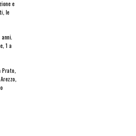
zione e
i, le
 anni.
e, 1 a
a Prato,
 Arezzo,
no