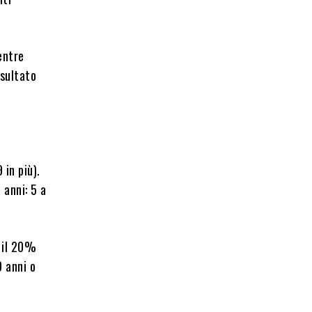
entre
isultato
 in più).
 anni: 5 a
, il 20%
0 anni o