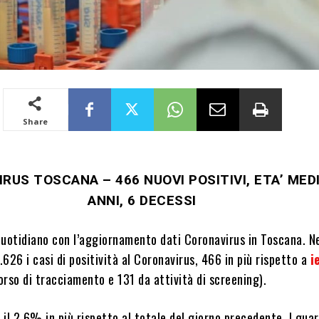
Share
RUS TOSCANA – 466 NUOVI POSITIVI, ETA’ MED
ANNI, 6 DECESSI
otidiano con l’aggiornamento dati Coronavirus in Toscana. Ne
626 i casi di positività al Coronavirus, 466 in più rispetto a
i
corso di tracciamento e 131 da attività di screening).
o il 2,6% in più rispetto al totale del giorno precedente. I guar