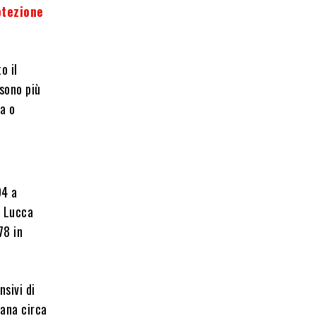
otezione
o il
 sono più
za o
94 a
a Lucca
78 in
sivi di
iana circa