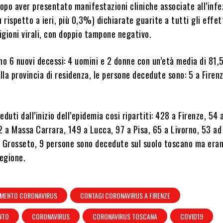
opo aver presentato manifestazioni cliniche associate all’infe
 rispetto a ieri, più 0,3%) dichiarate guarite a tutti gli effett
gioni virali, con doppio tampone negativo.
no 6 nuovi decessi: 4 uomini e 2 donne con un’età media di 81,5
la provincia di residenza, le persone decedute sono: 5 a Firenz
duti dall’inizio dell’epidemia cosi ripartiti: 428 a Firenze, 54 
2 a Massa Carrara, 149 a Lucca, 97 a Pisa, 65 a Livorno, 53 ad
a Grosseto, 9 persone sono decedute sul suolo toscano ma era
regione.
MENTO CORONAVIRUS
CONTAGI CORONAVIRUS A FIRENZE
NTO
CORONAVIRUS
CORONAVIRUS TOSCANA
COVID19