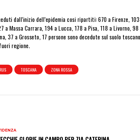
eduti dall’inizio dell’epidemia cosi ripartiti: 670 a Firenze, 103
27 a Massa Carrara, 194 a Lucca, 178 a Pisa, 118 a Livorno, 98
ena, 37 a Grosseto, 17 persone sono decedute sul suolo toscan
fuori regione.
RUS
TOSCANA
ZONA ROSSA
VIDENZA
VECCHIE GLORIE IN CAMPO PER ZIA CATERINA