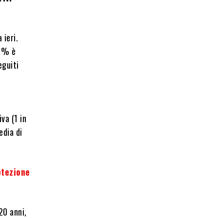
 ieri.
,3% è
eguiti
iva (1 in
edia di
otezione
20 anni,