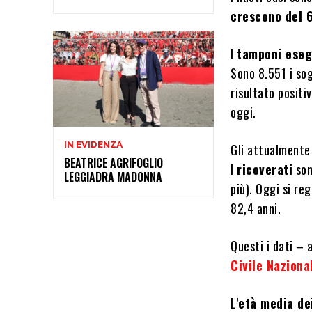
crescono del
I
tamponi eseg
Sono 8.551 i sog
risultato positi
oggi.
IN EVIDENZA
Gli attualmente 
BEATRICE AGRIFOGLIO
I
ricoverati
so
LEGGIADRA MADONNA
più). Oggi si re
82,4 anni.
Questi i dati – 
Civile Naziona
L’
età media de