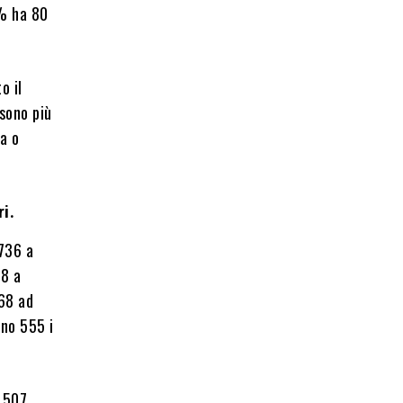
8% ha 80
o il
 sono più
za o
i.
.736 a
78 a
468 ad
ono 555 i
, 507