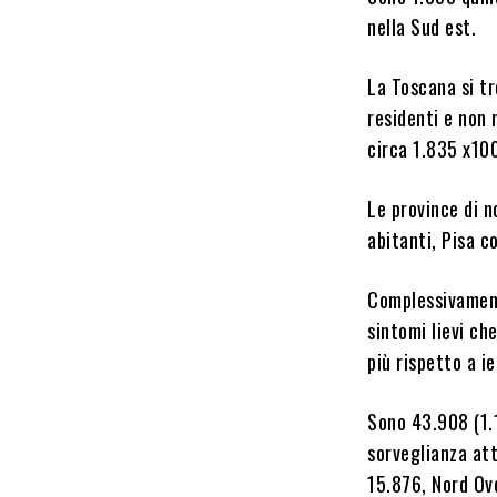
nella Sud est.
La Toscana si tr
residenti e non 
circa 1.835 x100
Le province di n
abitanti, Pisa c
Complessivament
sintomi lievi ch
più rispetto a ie
Sono 43.908 (1.1
sorveglianza at
15.876, Nord Ov