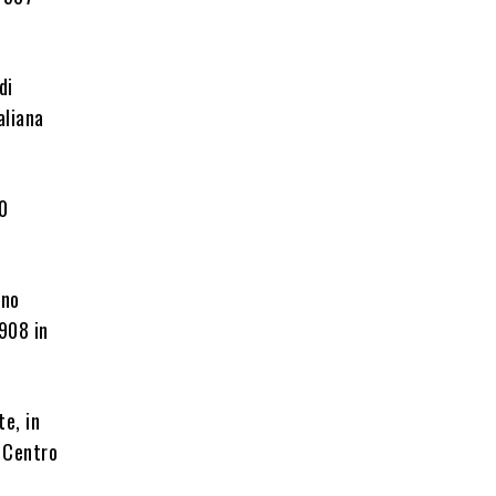
di
aliana
00
ano
(908 in
te, in
 Centro