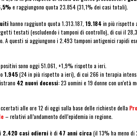
 6,5%
e raggiungono quota 23.854 (31,1% dei casi totali).
uiti
hanno raggiunto quota 1.313.187,
19.184
in più rispetto a
getti testati (escludendo i tamponi di controllo), di cui il 28
vo. A questi si aggiungono i 2.493 tamponi antigenici rapidi es
positivi sono oggi 51.061, +1,9% rispetto a ieri.
no
1.945
(24 in più rispetto a ieri), di cui 266 in terapia intens
gistrano
42 nuovi decessi
: 23 uomini e 19 donne con un’età m
accertati alle ore 12 di oggi sulla base delle richieste della
Pr
le
– relativi all’andamento dell’epidemia in regione.
i 2.420 casi odierni
è di
47 anni circa
(il 13% ha meno di 