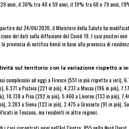
39 anni, il 36% tra 40 e 59 anni, il 19% tra 60 e 79 anni, l’
 partire dal 24/06/2020, il Ministero della Salute ha modificat
zione dei dati sulla diffusione del Covid-19. I casi positivi non
 la provincia di notifica bensì in base alla provincia di residen
tività sul territorio con la variazione rispetto a ier
si complessivi ad oggi a Firenze (551 in più rispetto a ieri), 6
ù), 6.371 a Pistoia (221 in più), 4.237 a Massa (196 in più), 7.1
ù), 10.738 a Pisa (292 in più), 5.460 a Livorno (133 in più), 7.
iù), 3.283 a Siena (123 in più), 2.475 a Grosseto (91 in più). S
ificati in Toscana, ma residenti in altre regioni.
i i casi riscontrati oggi nell’Asl Centro, 855 nella Nord Ovest