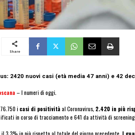
Share
us: 2420 nuovi casi (età media 47 anni) e 42 de
oscana
– I numeri di oggi.
 76.750 i
casi di positività
al Coronavirus,
2.420 in più ris
ificati in corso di tracciamento e 641 da attività di screening
o il 3,3% in più rispetto al totale del giorno precedente.
I gua