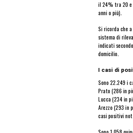
il 24% tra 20 e 
anni o più).
Si ricorda che a
sistema di rileva
indicati secondo
domicilio.
I casi di posi
Sono 22.249 i ca
Prato (286 in pi
Lucca (234 in pi
Arezzo (293 in p
casi positivi not
Sono 1.058 quind