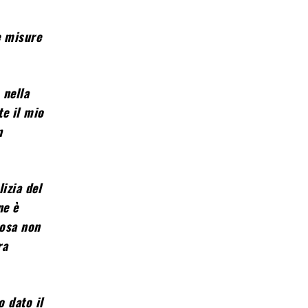
e misure
 nella
e il mio
n
izia del
ne è
cosa non
ra
o dato il