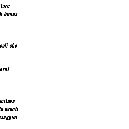
tture
di bonus
cali che
orni
pettava
a avanti
ssaggini