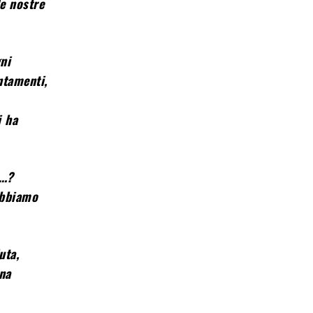
le nostre
ni
ntamenti,
i ha
o…?
dobbiamo
uta,
na