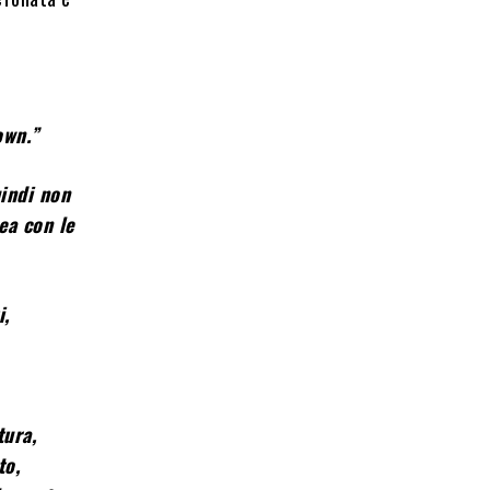
own.”
uindi non
ea con le
i,
tura,
to,