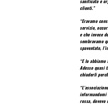
sanificato e or
clienti.”
“Eravamo consc
servizio, occo
e che invece de
sembravamo qua
spaventato, l’
“E lo abbiamo f
Adesso quasi tu
chiuderli perc
“L’associazion
informandomi 
rossa, dovevo 