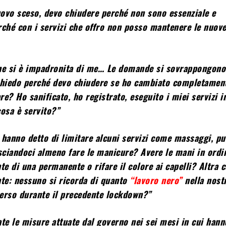
nuovo sceso, devo chiudere perché non sono essenziale e
rché con i servizi che offro non posso mantenere le nuov
ne si è impadronita di me… Le domande si sovrappongono
chiedo perché devo chiudere se ho cambiato completament
e? Ho sanificato, ho registrato, eseguito i miei servizi i
cosa è servito?”
 hanno detto di limitare alcuni servizi come massaggi, pul
asciandoci almeno fare le manicure? Avere le mani in ordi
e di una permanente o rifare il colore ai capelli? Altra 
e: nessuno si ricorda di quanto
“lavoro nero”
nella nost
erso durante il precedente lockdown?”
te le misure attuate dal governo nei sei mesi in cui hann