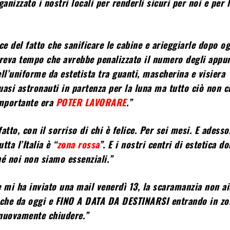
ganizzato i nostri locali per renderli sicuri per noi e per 
e del fatto che sanificare le cabine e arieggiarle dopo og
rreva tempo che avrebbe penalizzato il numero degli appu
ll’uniforme da estetista tra guanti, mascherina e visiera
si astronauti in partenza per la luna ma tutto ciò non c
importante era
POTER LAVORARE
.”
atto, con il sorriso di chi è felice. Per sei mesi. E adess
tta l’Italia è “
zona rossa
”. E i nostri centri di estetica 
hé noi non siamo essenziali.”
e mi ha inviato una mail venerdì 13, la scaramanzia non ai
che da oggi e FINO A DATA DA DESTINARSI entrando in zo
nuovamente chiudere.”