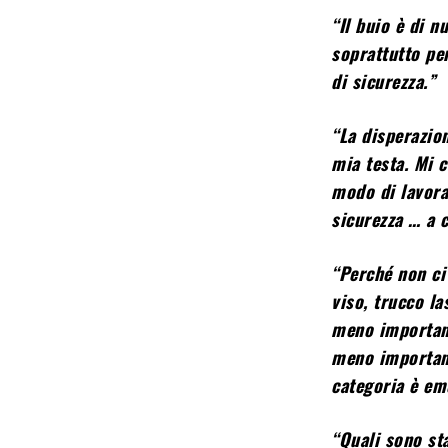
“Il buio è di 
soprattutto pe
di sicurezza.”
“La disperazio
mia testa. Mi 
modo di lavorar
sicurezza … a 
“Perché non ci
viso, trucco l
meno important
meno important
categoria è em
“Quali sono sta