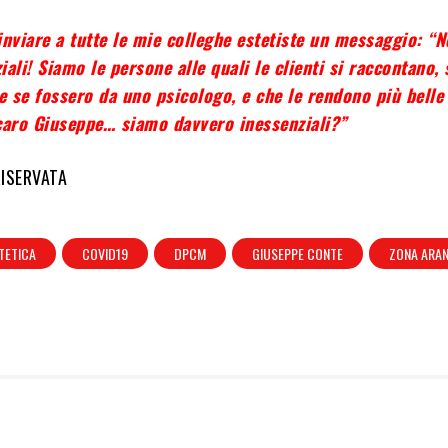
inviare a tutte le mie colleghe estetiste un messaggio: “N
ali! Siamo le persone alle quali le clienti si raccontano, 
 se fossero da uno psicologo, e che le rendono più belle 
caro Giuseppe… siamo davvero inessenziali?”
RISERVATA
TETICA
COVID19
DPCM
GIUSEPPE CONTE
ZONA ARA