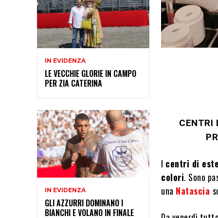
IN EVIDENZA
LE VECCHIE GLORIE IN CAMPO
PER ZIA CATERINA
CENTRI 
PR
I
centri di est
colori
. Sono pas
una
Natascia
s
IN EVIDENZA
GLI AZZURRI DOMINANO I
BIANCHI E VOLANO IN FINALE
Da venerdì tutt