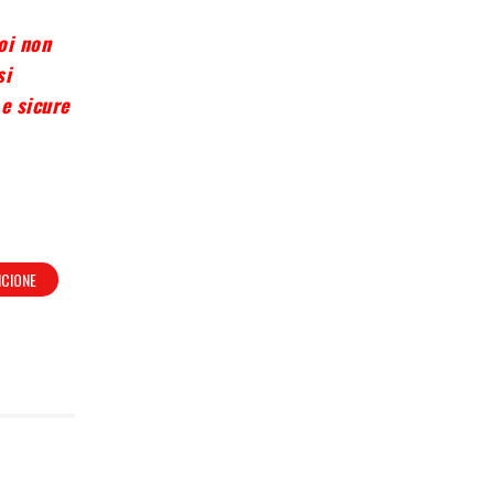
oi non
si
e sicure
NCIONE