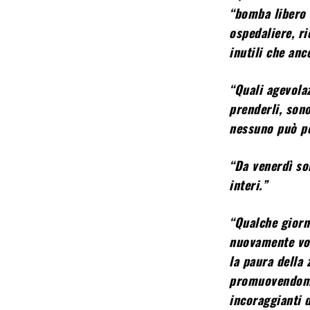
“bomba libero t
ospedaliere, ri
inutili che anc
“Quali agevolaz
prenderli, son
nessuno può pe
“Da venerdì so
interi.”
“Qualche giorno
nuovamente voc
la paura della
promuovendomi 
incoraggianti 