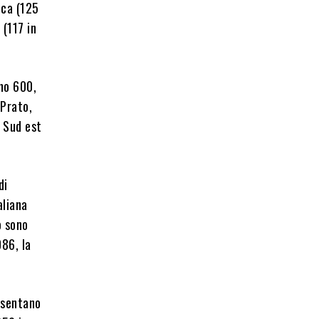
cca (125
 (117 in
ono 600,
 Prato,
a Sud est
di
aliana
o sono
86, la
esentano