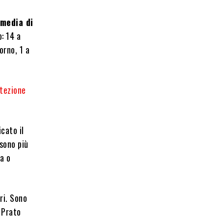
 media di
: 14 a
orno, 1 a
tezione
cato il
 sono più
za o
ri. Sono
a Prato