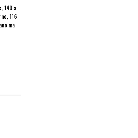
e, 140 a
rno, 116
cano ma