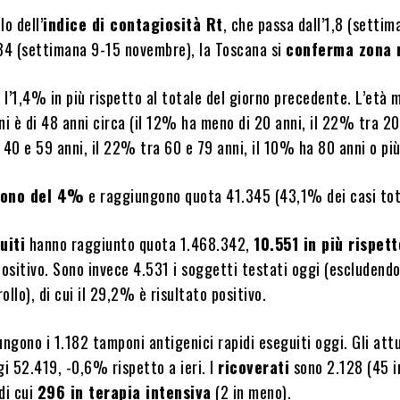
lo dell’
indice di contagiosità Rt
, che passa dall’1,8 (setti
,34 (settimana 9-15 novembre), la Toscana si
conferma zona 
o l’1,4% in più rispetto al totale del giorno precedente. L’età 
ni è di 48 anni circa (il 12% ha meno di 20 anni, il 22% tra 2
 40 e 59 anni, il 22% tra 60 e 79 anni, il 10% ha 80 anni o più
scono del 4%
e raggiungono quota 41.345 (43,1% dei casi tota
uiti
hanno raggiunto quota 1.468.342,
10.551 in più rispett
positivo. Sono invece 4.531 i soggetti testati oggi (escludendo
ollo), di cui il 29,2% è risultato positivo.
ungono i 1.182 tamponi antigenici rapidi eseguiti oggi. Gli at
gi 52.419, -0,6% rispetto a ieri. I
ricoverati
sono 2.128 (45 i
 di cui
296 in terapia intensiva
(2 in meno).