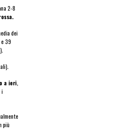
mana 2-8
rossa.
media dei
0 e 39
).
li).
o a ieri
,
 i
tualmente
n più