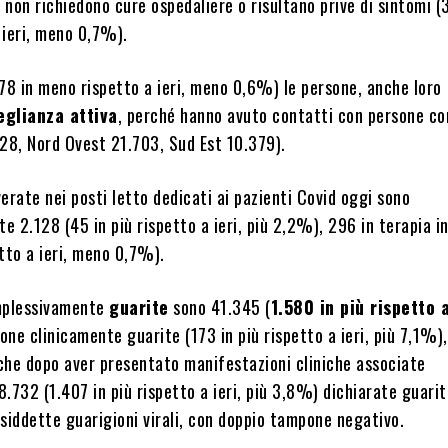
e non richiedono cure ospedaliere o risultano prive di sintomi (
 ieri, meno 0,7%).
78 in meno rispetto a ieri, meno 0,6%) le persone, anche loro
eglianza attiva
, perché hanno avuto contatti con persone c
528, Nord Ovest 21.703, Sud Est 10.379).
erate nei posti letto dedicati ai pazienti Covid oggi sono
 2.128 (45 in più rispetto a ieri, più 2,2%), 296 in terapia i
tto a ieri, meno 0,7%).
plessivamente
guarite
sono 41.345 (
1.580 in più rispetto a
ne clinicamente guarite (173 in più rispetto a ieri, più 7,1%)
che dopo aver presentato manifestazioni cliniche associate
38.732 (1.407 in più rispetto a ieri, più 3,8%) dichiarate guarit
cosiddette guarigioni virali, con doppio tampone negativo.