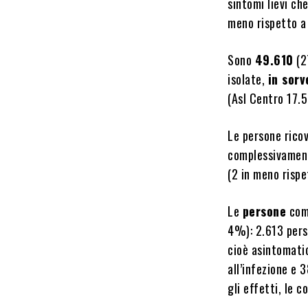
sintomi lievi ch
meno rispetto a
Sono
49.610
(2
isolate,
in sorv
(Asl Centro 17.
Le persone ricov
complessivamente
(2 in meno rispe
Le
persone
com
4%): 2.613 perso
cioè asintomati
all’infezione e 
gli effetti, le 