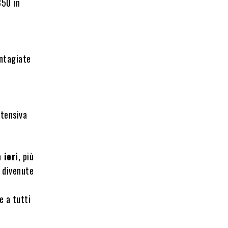
350 in
ontagiate
ntensiva
 ieri
, più
, divenute
e a tutti