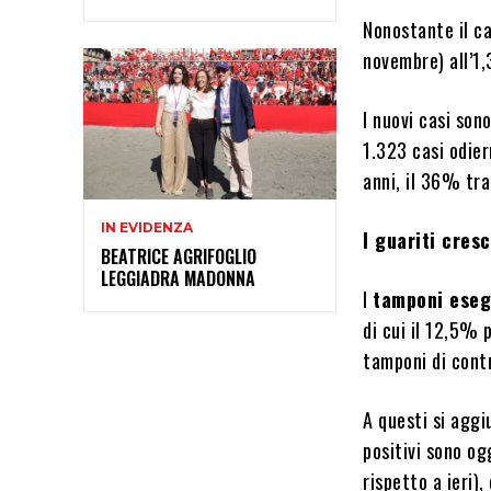
Nonostante il ca
novembre) all’1
I nuovi casi son
1.323 casi odier
anni, il 36% tra
IN EVIDENZA
I guariti cre
BEATRICE AGRIFOGLIO
LEGGIADRA MADONNA
I
tamponi eseg
di cui il 12,5% 
tamponi di contr
A questi si aggi
positivi sono og
rispetto a ieri),