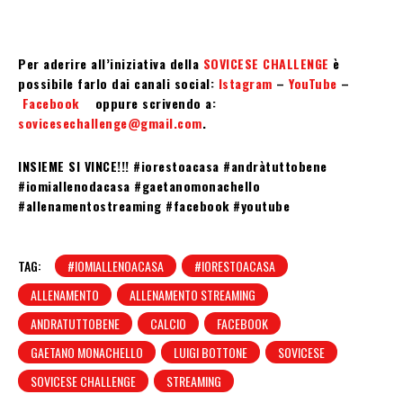
Per aderire all’iniziativa della
SOVICESE CHALLENGE
è
possibile farlo dai canali social:
Istagram
–
YouTube
–
Facebook
oppure scrivendo a:
sovicesechallenge@gmail.com
.
INSIEME SI VINCE!!! #iorestoacasa #andràtuttobene
#iomiallenodacasa #gaetanomonachello
#allenamentostreaming #facebook #youtube
TAG:
#IOMIALLENOACASA
#IORESTOACASA
ALLENAMENTO
ALLENAMENTO STREAMING
ANDRATUTTOBENE
CALCIO
FACEBOOK
GAETANO MONACHELLO
LUIGI BOTTONE
SOVICESE
SOVICESE CHALLENGE
STREAMING