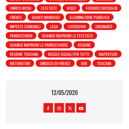
ENRICO ROSSI
ESTETISTE
FASE2
FEDERICO BUSSOLIN
FIRENZE
GUANTI MONOUSO
ILLUMINAZIONE PUBBLICA
IMPOSTE COMUNALI
LEGA
LOCKDOWN
ORDINANZE
PARRUCCHIERI
QUANDO RIAPRONO LE ESTETISTE
QUANDO RIAPRONO LE PARRUCCHIERE
REGIONE
REGIONE TOSCANA
REGOLE UGUALI PER TUTTI
RIAPERTURE
RISTORATORI
SINDACO DI FIRENZE
TARI
TOSCANA
12/05/2020