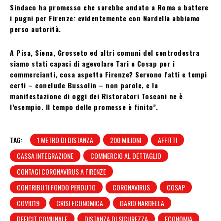
Sindaco ha promesso che sarebbe andato a Roma a battere
i pugni per Firenze: evidentemente con Nardella abbiamo
perso autorità.
A Pisa, Siena, Grosseto ed altri comuni del centrodestra
siamo stati capaci di agevolare Tari e Cosap per i
commercianti, cosa aspetta Firenze? Servono fatti e tempi
certi – conclude Bussolin – non parole, e la
manifestazione di oggi dei Ristoratori Toscani ne è
l’esempio. Il tempo delle promesse è finito”.
TAG:
1 METRO DI DISTANZA
200 MILIONI
AFFITTI
CASSA INTEGRAZIONE
COMMERCIO AL DETTAGLIO
CONTAGI CORONAVIRUS A FIRENZE
CONTRIBUTI FONDO PERDUTO
CORONAVIRUS
COSAP
COVID19
CRISI ECONOMICA
DARIO NARDELLA
DEFICIT COMUNALE
DISTANZA DI SICUREZZA
ECONOMIA