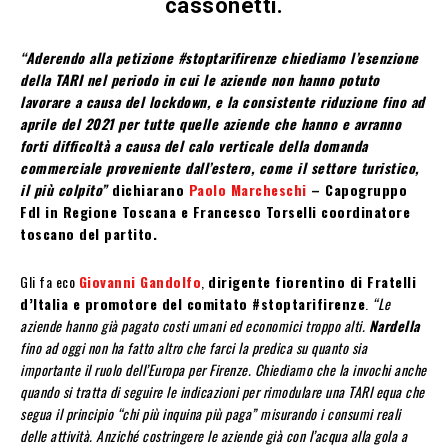
cassonetti.
“Aderendo alla petizione #stoptarifirenze chiediamo l’esenzione
della TARI nel periodo in cui le aziende non hanno potuto
lavorare a causa del lockdown, e la consistente riduzione fino ad
aprile del 2021 per tutte quelle aziende che hanno e avranno
forti difficoltà a causa del calo verticale della domanda
commerciale proveniente dall’estero, come il settore turistico,
il più colpito”
dichiarano
Paolo Marcheschi
– Capogruppo
FdI in Regione Toscana e Francesco Torselli coordinatore
toscano del partito.
Gli fa eco
Giovanni Gandolfo
,
dirigente fiorentino di Fratelli
d’Italia e promotore del comitato #stoptarifirenze
.
“Le
aziende hanno già pagato costi umani ed economici troppo alti.
Nardella
fino ad oggi non ha fatto altro che farci la predica su quanto sia
importante il ruolo dell’Europa per Firenze. Chiediamo che la invochi anche
quando si tratta di seguire le indicazioni per rimodulare una TARI equa che
segua il principio “chi più inquina più paga” misurando i consumi reali
delle attività. Anziché costringere le aziende già con l’acqua alla gola a