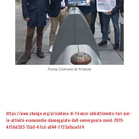
Fonte Comune di Firenze
https://www.change.org/p/sindaco-di-firenze-abbattimento-tari-per-
le-attività-economiche-danneggiate-dall-aemergenza-covid-2019-
4f56d393-15b0-47cd-a044-f723a0ace5f4