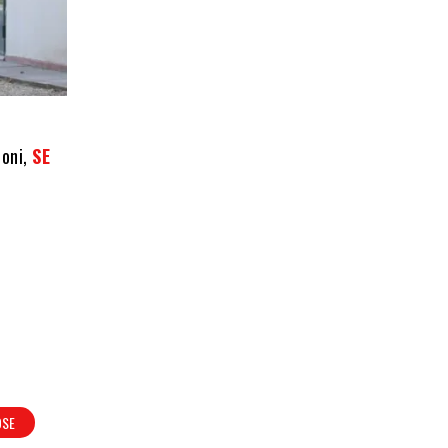
ioni,
SE
OSE