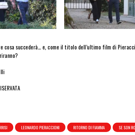
 cosa succederà… e, come il titolo dell’ultimo film di Pieracc
riranno?
lli
RISERVATA
RISI
LEONARDO PIERACCIONI
RITORNO DI FIAMMA
SE SON R