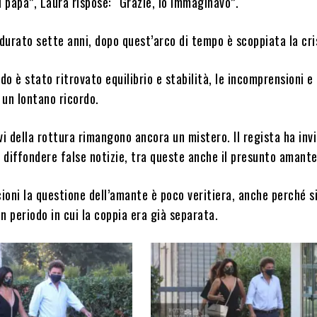
 papà”, Laura rispose: “Grazie, lo immaginavo”.
 durato sette anni, dopo quest’arco di tempo è scoppiata la cri
odo è stato ritrovato equilibrio e stabilità, le incomprensioni e 
 un lontano ricordo.
vi della rottura rimangono ancora un mistero. Il regista ha invi
n diffondere false notizie, tra queste anche il presunto amante
ioni la questione dell’amante è poco veritiera, anche perché s
n periodo in cui la coppia era già separata.