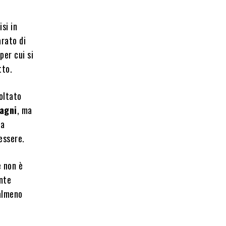
si in
arato di
per cui si
tto.
voltato
agni
, ma
la
essere.
e non è
ente
almeno