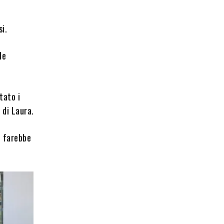
si.
le
tato i
 di Laura.
i farebbe