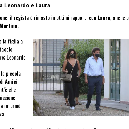
fra Leonardo e Laura
one, il regista è rimasto in ottimi rapporti con
Laura
, anche p
Martina
.
 la figlia a
tacolo
dre; Leonardo
la piccola
 di
Amici
ant’è che
missione
 la informò
nza