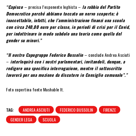
“Capisco
– precisa l’esponente leghista –
la rabbia del Partito
Democratico perché abbiamo toccato un nervo scoperto; è
inaccettabile, infatti, che l’amministrazione finanzi una scuola
con circa 240,00 euro per classe, in periodi di crisi per il Covid,
per indottrinare in modo subdolo una teoria come quella del
gender su minori.”
“Il nostro Capogruppo Federico Bussolin
– conclude Andrea Asciuti
–
interloquirà con i nostri parlamentari, invitandoli, dunque, a
redigere una specifica interrogazione, mentre il sottoscritto
lavorerà per una mozione da discutere in Consiglio comunale”.”
Foto copertina fonte Mashable It.
TAG:
ANDREA ASCIUTI
FEDERICO BUSSOLIN
FIRENZE
GENDER LEGA
SCUOLA