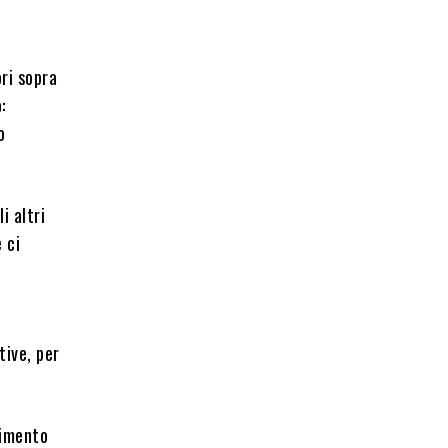
ori sopra
:
o
i altri
 ci
tive, per
vimento