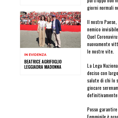
purtroppo non v
giorni normali n
Il nostro Paese
nemico invisibil
Quel Coronaviru
nuovamente vitti
le nostre vite.
IN EVIDENZA
BEATRICE AGRIFOGLIO
La Lega Naziona
LEGGIADRA MADONNA
deciso con largo
salute di chi lo
giocare serenam
definitivamente
Posso garantire 
Femminile è pro