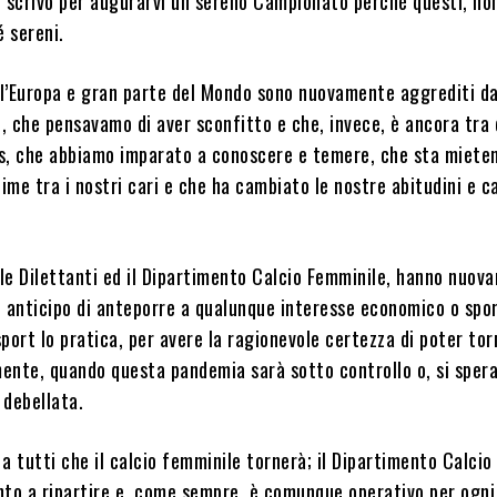
i scrivo per augurarvi un sereno Campionato perché questi, no
é sereni.
, l’Europa e gran parte del Mondo sono nuovamente aggrediti d
e, che pensavamo di aver sconfitto e che, invece, è ancora tra d
s, che abbiamo imparato a conoscere e temere, che sta miete
me tra i nostri cari e che ha cambiato le nostre abitudini e 
le Dilettanti ed il Dipartimento Calcio Femminile, hanno nuov
 anticipo di anteporre a qualunque interesse economico o spor
 sport lo pratica, per avere la ragionevole certezza di poter to
ente, quando questa pandemia sarà sotto controllo o, si spera
 debellata.
a tutti che il calcio femminile tornerà; il Dipartimento Calcio
nto a ripartire e, come sempre, è comunque operativo per ogni