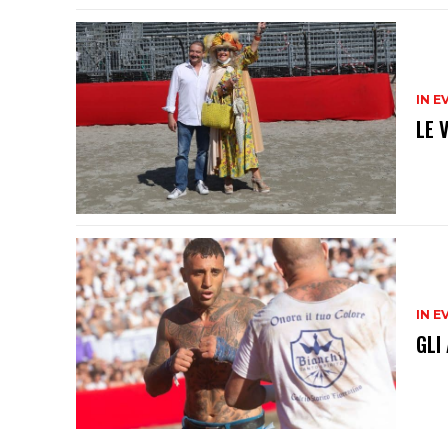
IN E
LE 
IN E
GLI