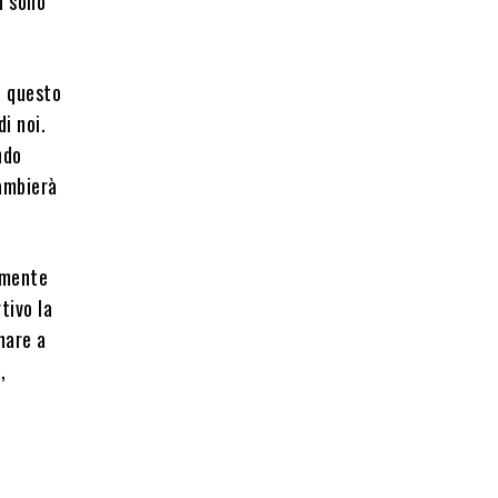
n sono
a questo
i noi.
ndo
cambierà
amente
tivo la
rnare a
,