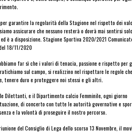
arimento.
per garantire la regolarità della Stagione nel rispetto dei val
siamo assicurare che nessuno resterà o dovrà mai sentirsi solo
’è, ed è a disposizione. Stagione Sportiva 2020/2021 Comunicat
 del 18/11/2020
bbiamo far sì che i valori di tenacia, passione e rispetto per gl
atichiamo sul campo, si realizzino nel rispettare le regole che
, tenere duro e proteggere noi stessi e gli altri.
e Dilettanti, e il Dipartimento calcio Femminile, ogni giorno
tuazione, di concerto con tutte le autorità governative e spor
senza e la volontà di proseguire il nostro percorso.
 riunione del Consiglio di Lega dello scorso 13 Novembre, il mo