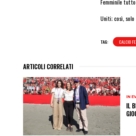
Femminile tutto
Uniti; così, sol
TAG:
CALCIO FE
ARTICOLI CORRELATI
IN E
IL 
GIO