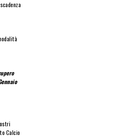
a scadenza
modalità
ecupero
 Gennaio
ostri
nto Calcio