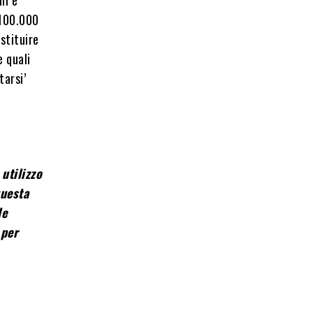
100.000
istituire
e quali
tarsi’
utilizzo
questa
le
 per