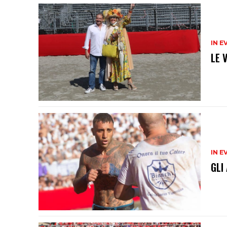
IN E
LE 
IN E
GLI