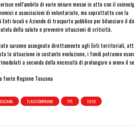
inserisce nell’ambito di varie misure messe in atto con il coinvo
nomici e associazioni di volontariato, ma soprattutto con la
 Enti locali e Aziende di trasporto pubblico per bilanciare il di
utela della salute e prevenire situazioni di criticità.
iate saranno assegnate direttamente agli Enti territoriali, at
sta la situazione in costante evoluzione, i fondi potranno esse
imodulati a seconda della necessità di prolungare o meno il se
na fonte Regione Toscana
TOSCANA
TI ACCOMPAGNO
TPL
TUTO