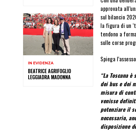
approvata all’un
sul bilancio 202
la figura di un ‘
tendono a formar
sulle corse prog
Spiega l’assess
IN EVIDENZA
BEATRICE AGRIFOGLIO
“La Toscana è s
LEGGIADRA MADONNA
dei bus e dei m
misura di cont
venisse defini
potenziare il s
necessario, anc
disposizione de