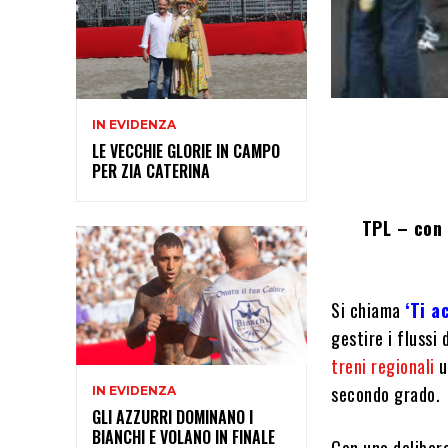
IN EVIDENZA
LE VECCHIE GLORIE IN CAMPO
PER ZIA CATERINA
TPL – con 
Si chiama
‘Ti 
gestire i flussi
treni regionali
u
secondo grado.
IN EVIDENZA
GLI AZZURRI DOMINANO I
BIANCHI E VOLANO IN FINALE
Con una delibera