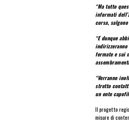
“Ma tutto quest
informati dell’
corsa, salgono
“E dunque abbi
indirizzeranno 
fermate e sui m
assembramenti 
“Verranno inolt
stretto contatt
un ente capofil
Il progetto regio
misure di conte