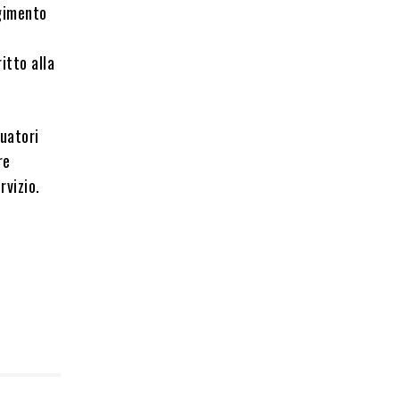
lgimento
ritto alla
tuatori
re
rvizio.