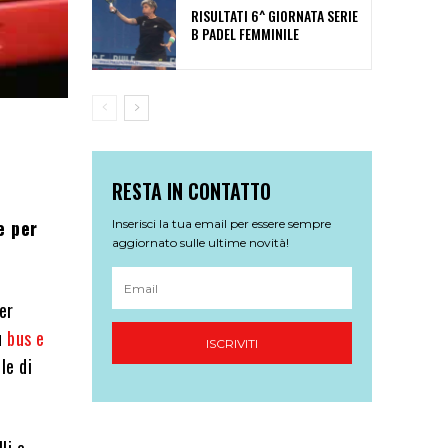
RISULTATI 6^ GIORNATA SERIE
B PADEL FEMMINILE
RESTA IN CONTATTO
e per
Inserisci la tua email per essere sempre
aggiornato sulle ultime novità!
er
su
bus e
ISCRIVITI
le di
li e