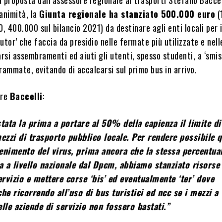
animità, la
Giunta regionale ha stanziato 500.000 euro
(
0, 400.000 sul bilancio 2021) da destinare agli enti locali per 
tutor’ che faccia da presidio nelle fermate più utilizzate e nell
si assembramenti ed aiuti gli utenti, spesso studenti, a ‘smis
rammate, evitando di accalcarsi sul primo bus in arrivo.
ore
Baccelli
:
tata la prima a portare al 50% della capienza il limite di 
ezzi di trasporto pubblico locale. Per rendere possibile 
enimento del virus, prima ancora che la stessa percentua
ta a livello nazionale dal Dpcm, abbiamo stanziato risorse
ervizio e mettere corse ‘bis’ ed eventualmente ‘ter’ dove
he ricorrendo all’uso di bus turistici ed ncc se i mezzi a
lle aziende di servizio non fossero bastati.”