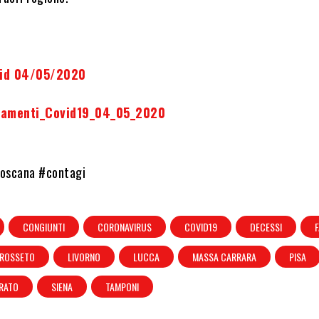
vid 04/05/2020
olamenti_Cov
id19_04
_05_2020
toscana #contagi
CONGIUNTI
CORONAVIRUS
COVID19
DECESSI
ROSSETO
LIVORNO
LUCCA
MASSA CARRARA
PISA
RATO
SIENA
TAMPONI