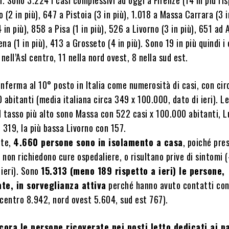
o (2 in più), 647 a Pistoia (3 in più), 1.018 a Massa Carrara (3 i
 in più), 858 a Pisa (1 in più), 526 a Livorno (3 in più), 651 ad 
ena (1 in più), 413 a Grosseto (4 in più). Sono 19 in più quindi i 
nell’Asl centro, 11 nella nord ovest, 8 nella sud est.
nferma al 10° posto in Italia come numerosità di casi, con ci
 abitanti (media italiana circa 349 x 100.000, dato di ieri). L
il tasso più alto sono Massa con 522 casi x 100.000 abitanti, 
 319, la più bassa Livorno con 157.
nte,
4.660 persone sono in isolamento a casa
, poiché pre
e non richiedono cure ospedaliere, o risultano prive di sintomi 
 ieri). Sono
15.313 (meno 189 rispetto a ieri) le persone,
ate, in sorveglianza attiva
perché hanno avuto contatti con
 centro 8.942, nord ovest 5.604, sud est 767).
cora le persone ricoverate nei posti letto dedicati ai p