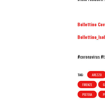
Bollettino Co
Bollettino_Is
#coronavirus #
TAG:
AREZZO
FIRENZE
G
PISTOIA
P