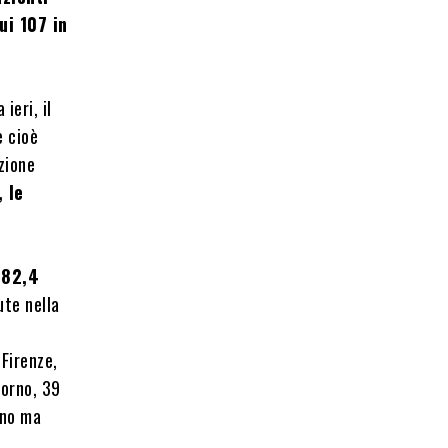
ui 107 in
ieri, il
e cioè
zione
, le
 82,4
ute nella
 Firenze,
vorno, 39
ano ma