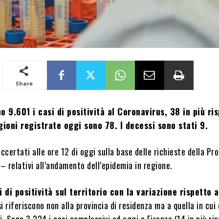
Share
o 9.601 i casi di positività al Coronavirus, 38 in più ri
igioni registrate oggi sono 78. I decessi sono stati 9.
accertati alle ore 12 di oggi sulla base delle richieste della Pr
 – relativi all’andamento dell’epidemia in regione.
i di positività sul territorio con la variazione rispetto a
i riferiscono non alla provincia di residenza ma a quella in cui
i. Sono 3.224 i casi complessivi ad oggi a Firenze (14 in più ri