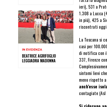
ieri), 531 a Prat
1.308 a Lucca (4
in più), 425 a Si
riscontrati oggi 
La Toscana si co
casi per 100.000
IN EVIDENZA
di notifica con 
BEATRICE AGRIFOGLIO
337, Firenze con
LEGGIADRA MADONNA
Complessivame
sintomi lievi ch
meno rispetto a
anch’esse isol
contagiate (Asl
Si riducono an