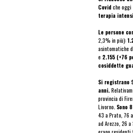
Covid
che oggi 
terapia inten
Le persone co
2,3% in più):
1.
asintomatiche d
e
2.155 (+76 pe
cosiddette gua
Si registrano 
anni.
Relativame
provincia di Fir
Livorno.
Sono 8
43 a Prato, 76 a
ad Arezzo, 26 a
erano residenti 