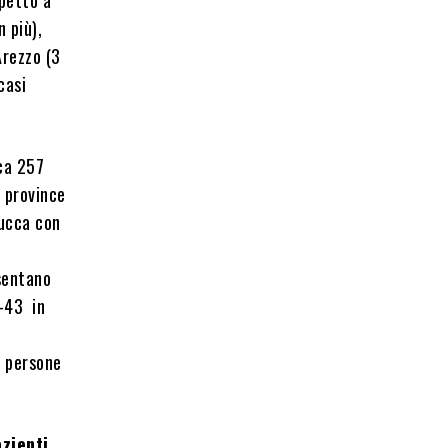
n più),
Arezzo (3
casi
rca 257
e province
Lucca con
sentano
(-43 in
 persone
azienti