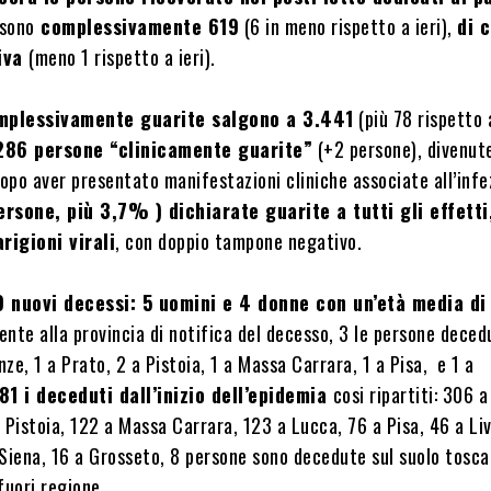
sono
complessivamente 619
(6 in meno rispetto a ieri),
di c
siva
(meno 1 rispetto a ieri).
mplessivamente guarite salgono a 3.441
(più 78 rispetto a 
286 persone “clinicamente guarite”
(+2 persone), divenut
opo aver presentato manifestazioni cliniche associate all’infe
rsone, più 3,7% ) dichiarate guarite a tutti gli effetti
rigioni virali
, con doppio tampone negativo.
9 nuovi decessi: 5 uomini e 4 donne con un’età media di
nte alla provincia di notifica del decesso, 3 le persone deced
enze, 1 a Prato, 2 a Pistoia, 1 a Massa Carrara, 1 a Pisa, e 1 a
81 i deceduti dall’inizio dell’epidemia
cosi ripartiti: 306 a
 Pistoia, 122 a Massa Carrara, 123 a Lucca, 76 a Pisa, 46 a Li
 Siena, 16 a Grosseto, 8 persone sono decedute sul suolo tosc
fuori regione.