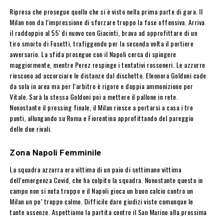
Ripresa che prosegue quello che si è visto nella prima parte di gara. Il
Milan non da l’impressione di sforzare troppo la fase offensiva. Arriva
il raddoppio al 55′ di nuovo con Giacinti, brava ad approfittare di un
tiro smorto di Fusetti, trafiggendo per la seconda volta il portiere
avversario. La sfida prosegue con il Napoli cerca di spingere
maggiormente, mentre Perez respinge i tentativi rossoneri. Le azzurre
riescono ad accorciare le distanze dal dischetto. Eleonora Goldoni cade
da sola in area ma per l’arbitro è rigore e doppia ammonizione per
Vitale. Sarà la stessa Goldoni poi a mettere il pallone in rete.
Nonostante il pressing finale, il Milan riesce a portarsi a casa i tre
punti, allungando su Roma e Fiorentina approfittando del pareggio
delle due rivali.
Zona Napoli Femminile
La squadra azzurra era vittima di un paio di settimane vittima
dell’emergenza Covid, che ha colpito la squadra. Nonostante questo in
campo non si nota troppo e il Napoli gioca un buon calcio contro un
Milan un po’ troppo calmo. Difficile dare giudizi viste comunque le
tante assenze. Aspettiamo la partita contro il San Marino alla prossima