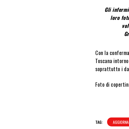
Gli inferm
loro fot
vol
Gr
Con la conferma 
Toscana intorno
soprattutto i dat
Foto di coperti
TAG:
AGGIORNA