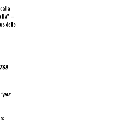
dalla
alla”
–
us delle
 769
–
“per
to: