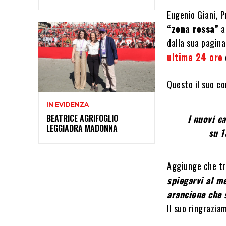
Eugenio Giani, 
“zona rossa”
a
dalla sua pagina
ultime 24 ore
Questo il suo c
IN EVIDENZA
I nuovi c
BEATRICE AGRIFOGLIO
LEGGIADRA MADONNA
su 1
Aggiunge che tr
spiegarvi al me
arancione che 
Il suo ringrazia