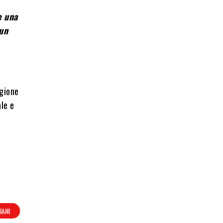
e una
 un
egione
le e
IANI