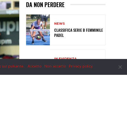
k sul pulsante.
Accetto
Non accetto
Privacy policy