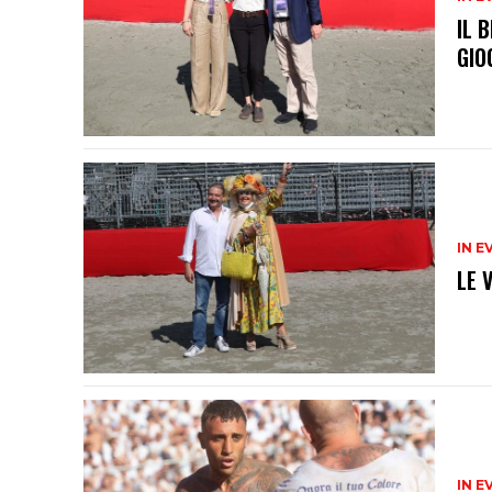
IL 
GIO
IN E
LE 
IN E