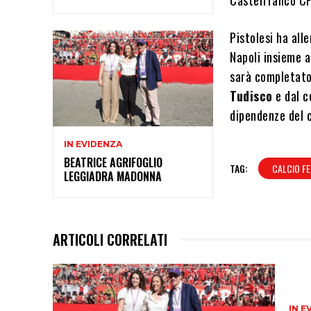
Pistolesi ha all
Napoli insieme a
sarà completato
Tudisco
e dal c
dipendenze del c
IN EVIDENZA
BEATRICE AGRIFOGLIO
TAG:
CALCIO FE
LEGGIADRA MADONNA
ARTICOLI CORRELATI
IN E