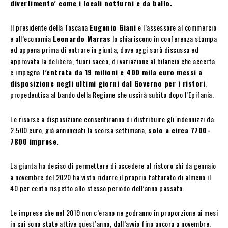
divertimento’ come i locali notturni e da ballo.
Il presidente della Toscana
Eugenio Giani
e l’assessore al commercio
e all’economia
Leonardo Marras
lo chiariscono in conferenza stampa
ed appena prima di entrare in giunta, dove oggi sarà discussa ed
approvata la delibera, fuori sacco, di variazione al bilancio che accerta
e impegna
l’entrata da 19 milioni e 400 mila euro messi a
disposizione negli ultimi giorni dal Governo per i ristori
,
propedeutica al bando della Regione che uscirà subito dopo l’Epifania.
Le risorse a disposizione consentiranno di distribuire gli indennizzi da
2.500 euro, già annunciati la scorsa settimana,
solo a circa 7700-
7800 imprese
.
La giunta ha deciso di permettere di accedere al ristoro chi da gennaio
a novembre del 2020 ha visto ridurre il proprio fatturato di almeno il
40 per cento rispetto allo stesso periodo dell’anno passato.
Le imprese che nel 2019 non c’erano ne godranno in proporzione ai mesi
in cui sono state attive quest’anno, dall’avvio fino ancora a novembre.