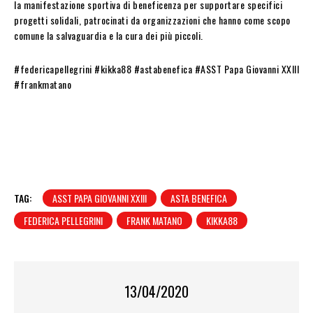
la manifestazione sportiva di beneficenza per supportare specifici
progetti solidali, patrocinati da organizzazioni che hanno come scopo
comune la salvaguardia e la cura dei più piccoli.
#federicapellegrini #kikka88 #astabenefica #
ASST Papa Giovanni XXIII
#frankmatano
TAG:
ASST PAPA GIOVANNI XXIII
ASTA BENEFICA
FEDERICA PELLEGRINI
FRANK MATANO
KIKKA88
13/04/2020