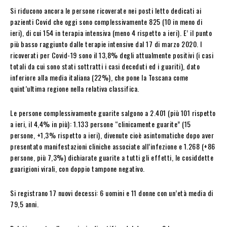
Si riducono ancora le persone ricoverate nei posti letto dedicati ai
pazienti Covid che oggi sono complessivamente 825 (10 in meno di
ieri), di cui 154 in terapia intensiva (meno 4 rispetto a ieri). E’ il punto
più basso raggiunto dalle terapie intensive dal 17 di marzo 2020. I
ricoverati per Covid-19 sono il 13,8% degli attualmente positivi (i casi
totali da cui sono stati sottratti i casi deceduti ed i guariti), dato
inferiore alla media italiana (22%), che pone la Toscana come
quint’ultima regione nella relativa classifica.
Le persone complessivamente guarite salgono a 2.401 (più 101 rispetto
a ieri, il 4,4% in più): 1.133 persone “clinicamente guarite” (15
persone, +1,3% rispetto a ieri), divenute cioè asintomatiche dopo aver
presentato manifestazioni cliniche associate all’infezione e 1.268 (+86
persone, più 7,3%) dichiarate guarite a tutti gli effetti, le cosiddette
guarigioni virali, con doppio tampone negativo.
Si registrano 17 nuovi decessi: 6 uomini e 11 donne con un’età media di
79,5 anni.