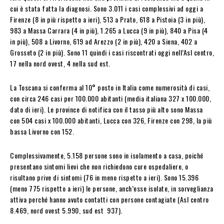
cui è stata fatta la diagnosi. Sono 3.011 i casi complessivi ad oggi a
Firenze (8 in più rispetto a ieri), 513 a Prato, 618 a Pistoia (3 in più),
983 a Massa Carrara (4 in più), 1.265 a Lucca (9 in più), 840 a Pisa (4
in più), 508 a Livorno, 619 ad Arezzo (2 in più), 420 a Siena, 402 a
Grosseto (2 in più). Sono 11 quindi i casi riscontrati oggi nell’Asl centro,
17 nella nord ovest, 4 nella sud est.
La Toscana si conferma al 10° posto in Italia come numerosità di casi,
con circa 246 casi per 100.000 abitanti (media italiana 327 x 100.000,
dato di ieri). Le province di notifica con il tasso più alto sono Massa
con 504 casi x 100.000 abitanti, Lucca con 326, Firenze con 298, la più
bassa Livorno con 152.
Complessivamente, 5.158 persone sono in isolamento a casa, poiché
presentano sintomi lievi che non richiedono cure ospedaliere, o
risultano prive di sintomi (76 in meno rispetto a ieri). Sono 15.396
(meno 775 rispetto a ieri) le persone, anch’esse isolate, in sorveglianza
attiva perché hanno avuto contatti con persone contagiate (Asl centro
8.469, nord ovest 5.990, sud est 937).