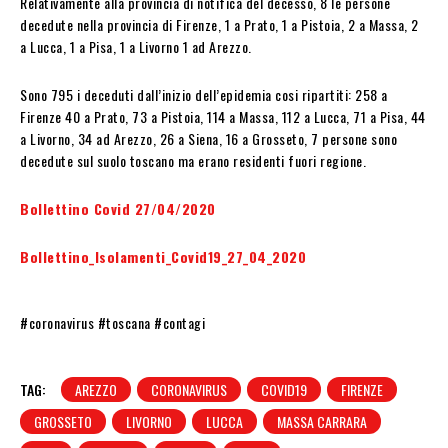
Relativamente alla provincia di notifica del decesso, 8 le persone
decedute nella provincia di Firenze, 1 a Prato, 1 a Pistoia, 2 a Massa, 2
a Lucca, 1 a Pisa, 1 a Livorno 1 ad Arezzo.
Sono 795 i deceduti dall’inizio dell’epidemia cosi ripartiti: 258 a
Firenze 40 a Prato, 73 a Pistoia, 114 a Massa, 112 a Lucca, 71 a Pisa, 44
a Livorno, 34 ad Arezzo, 26 a Siena, 16 a Grosseto, 7 persone sono
decedute sul suolo toscano ma erano residenti fuori regione.
Bollettino Covid 27/04/2020
Bollettino_Isolamenti_Cov
id19_2
7_04_2020
#coronavirus #toscana #contagi
TAG:
AREZZO
CORONAVIRUS
COVID19
FIRENZE
GROSSETO
LIVORNO
LUCCA
MASSA CARRARA