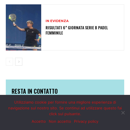
Utilizziamo cookie per fornire una migliore esperienza di
navigazione sul nostro sito. Se continui ad utilizzare questo fai
click sul pulsante.
Accetto
Non accetto
Privacy policy